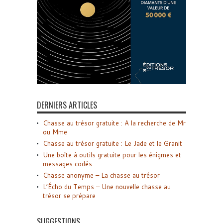
DERNIERS ARTICLES
Chasse au trésor gratuite : A la recherche de Mr
ou Mme
Chasse au trésor gratuite : Le Jade et le Granit
Une boîte à outils gratuite pour les énigmes et
messages codés
Chasse anonyme – La chasse au trésor
L’Écho du Temps – Une nouvelle chasse au
trésor se prépare
SUGGESTIONS