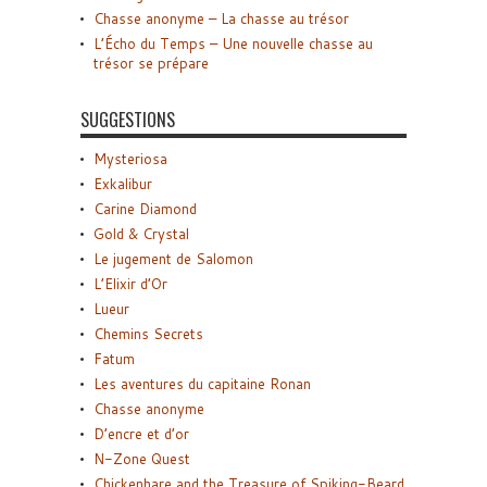
Chasse anonyme – La chasse au trésor
L’Écho du Temps – Une nouvelle chasse au
trésor se prépare
SUGGESTIONS
Mysteriosa
Exkalibur
Carine Diamond
Gold & Crystal
Le jugement de Salomon
L’Elixir d’Or
Lueur
Chemins Secrets
Fatum
Les aventures du capitaine Ronan
Chasse anonyme
D’encre et d’or
N-Zone Quest
Chickenhare and the Treasure of Spiking-Beard