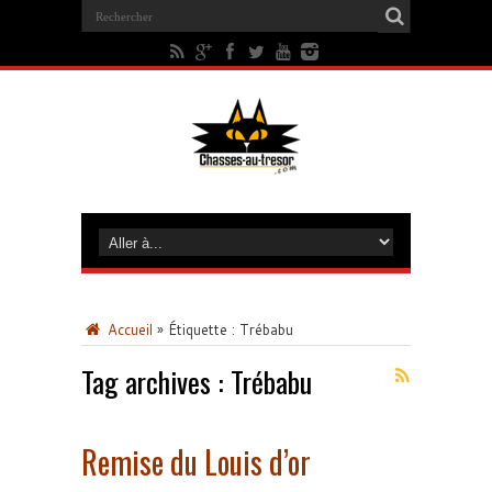
Accueil
»
Étiquette :
Trébabu
Tag archives :
Trébabu
Remise du Louis d’or