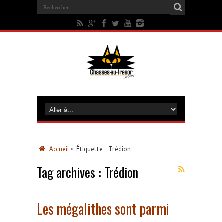
Accueil
»
Étiquette :
Trédion
Tag archives :
Trédion
Les mégalithes sont parmi