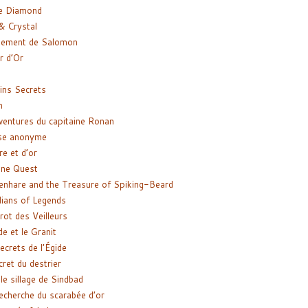
e Diamond
& Crystal
gement de Salomon
ir d’Or
ns Secrets
m
ventures du capitaine Ronan
se anonyme
re et d’or
ne Quest
enhare and the Treasure of Spiking-Beard
ians of Legends
rot des Veilleurs
de et le Granit
ecrets de l’Égide
cret du destrier
le sillage de Sindbad
recherche du scarabée d’or