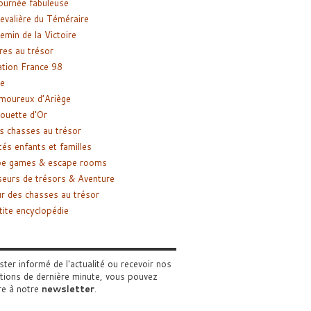
ournée fabuleuse
evalière du Téméraire
emin de la Victoire
res au trésor
tion France 98
e
moureux d’Ariège
ouette d’Or
s chasses au trésor
tés enfants et familles
pe games & escape rooms
eurs de trésors & Aventure
r des chasses au trésor
tite encyclopédie
ster informé de l'actualité ou recevoir nos
tions de dernière minute, vous pouvez
re à notre
newsletter
.