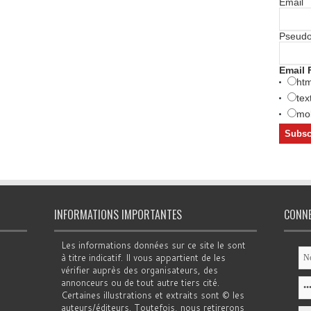
Email
Pseud
Email 
htm
tex
mob
INFORMATIONS IMPORTANTES
CONN
Les informations données sur ce site le sont
à titre indicatif. Il vous appartient de les
vérifier auprès des organisateurs, des
annonceurs ou de tout autre tiers cité.
Certaines illustrations et extraits sont © les
auteurs/éditeurs. Toutefois, nous retirerons