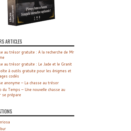
RS ARTICLES
e au trésor gratuite : A la recherche de Mr
me
e au trésor gratuite : Le Jade et le Granit
oîte à outils gratuite pour les énigmes et
ages codés
e anonyme – La chasse au trésor
o du Temps – Une nouvelle chasse au
r se prépare
STIONS
riosa
ibur