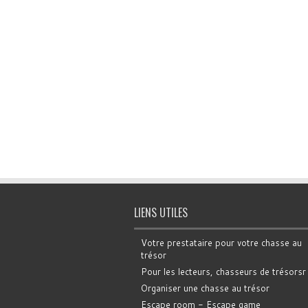
LIENS UTILES
Votre prestataire pour votre chasse au
trésor
Pour les lecteurs, chasseurs de trésorsr
Organiser une chasse au trésor
Escape room - Escape game