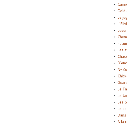
Carin
Gold 
Le ju
L’Elix
Lueur
Chemi
Fatu
Les a
Chas
D’enc
N-Zo
Chick
Guard
Le Ta
Le Ja
Les S
Le se
Dans 
A la 