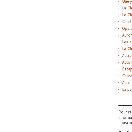
Une j
La Ch
Le Ch
Chart
Opéra
Auror
Les a
La Ch
Autre
Activi
Esca
Chass
Autou
La pe
Pour re
informa
souscri