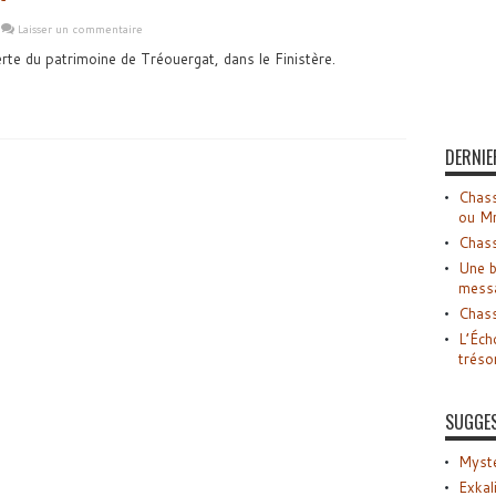
Laisser un commentaire
rte du patrimoine de Tréouergat, dans le Finistère.
DERNIE
Chass
ou M
Chass
Une b
mess
Chass
L’Éch
tréso
SUGGE
Myste
Exkal