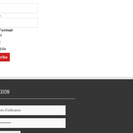
o
Format
l
t
ile
EXION