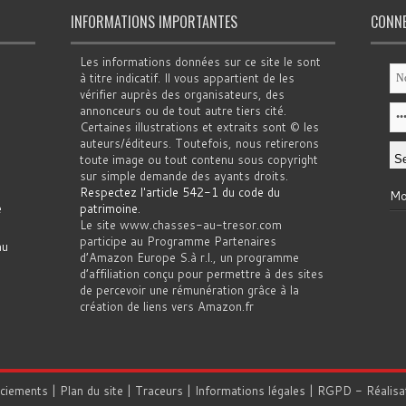
INFORMATIONS IMPORTANTES
CONN
Les informations données sur ce site le sont
à titre indicatif. Il vous appartient de les
vérifier auprès des organisateurs, des
annonceurs ou de tout autre tiers cité.
Certaines illustrations et extraits sont © les
auteurs/éditeurs. Toutefois, nous retirerons
toute image ou tout contenu sous copyright
sur simple demande des ayants droits.
Respectez l'article 542-1 du code du
Mo
e
patrimoine
.
Le site www.chasses-au-tresor.com
participe au Programme Partenaires
au
d’Amazon Europe S.à r.l., un programme
d’affiliation conçu pour permettre à des sites
de percevoir une rémunération grâce à la
création de liens vers Amazon.fr
rciements
|
Plan du site
|
Traceurs
|
Informations légales
|
RGPD
- Réalisa