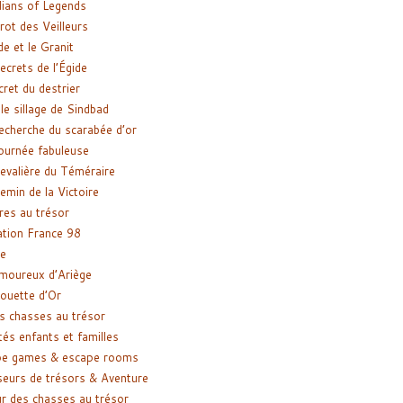
ians of Legends
rot des Veilleurs
de et le Granit
ecrets de l’Égide
cret du destrier
le sillage de Sindbad
recherche du scarabée d’or
ournée fabuleuse
evalière du Téméraire
emin de la Victoire
res au trésor
tion France 98
e
moureux d’Ariège
ouette d’Or
s chasses au trésor
tés enfants et familles
pe games & escape rooms
eurs de trésors & Aventure
r des chasses au trésor