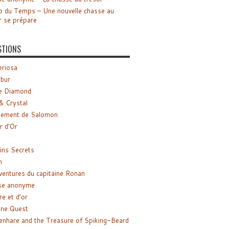
o du Temps – Une nouvelle chasse au
r se prépare
STIONS
riosa
ibur
e Diamond
& Crystal
gement de Salomon
ir d’Or
ns Secrets
m
ventures du capitaine Ronan
se anonyme
re et d’or
ne Quest
enhare and the Treasure of Spiking-Beard