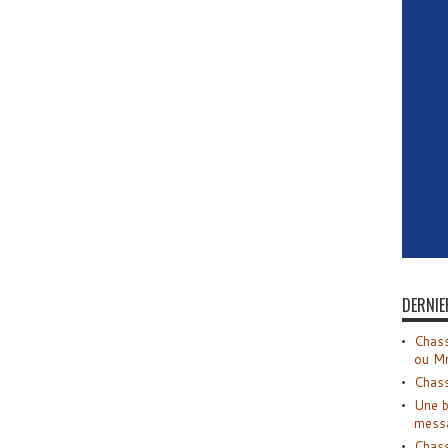
DERNIE
Chass
ou M
Chass
Une b
mess
Chass