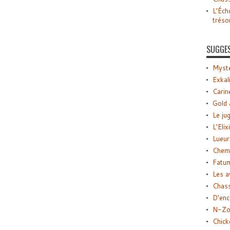
L’Éch
tréso
SUGGE
Myste
Exkal
Carin
Gold 
Le ju
L’Elix
Lueur
Chemi
Fatu
Les a
Chas
D’enc
N-Zo
Chick