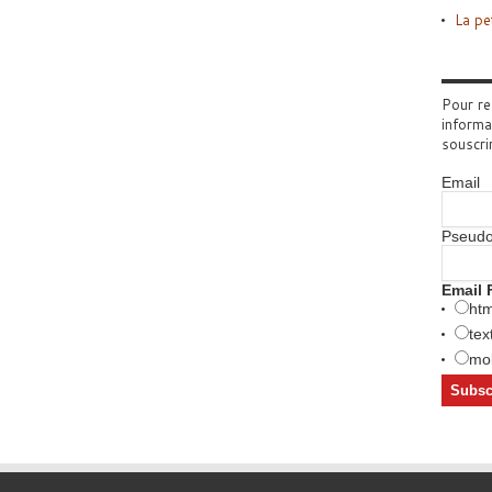
La pe
Pour re
informa
souscri
Email
Pseud
Email 
htm
tex
mob