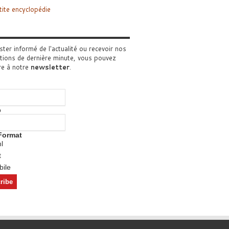
tite encyclopédie
ster informé de l'actualité ou recevoir nos
tions de dernière minute, vous pouvez
re à notre
newsletter
.
o
Format
l
t
ile