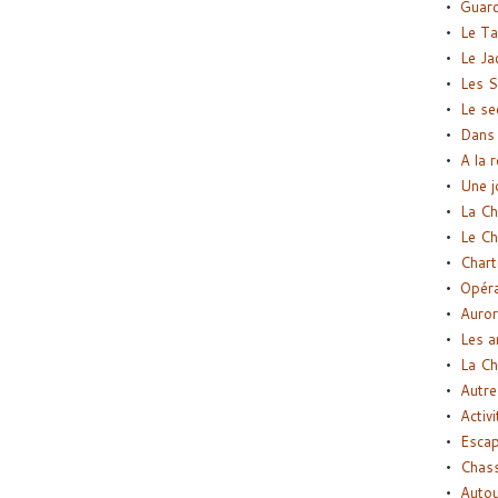
Guard
Le Ta
Le Ja
Les S
Le se
Dans 
A la 
Une j
La Ch
Le Ch
Chart
Opéra
Auror
Les a
La Ch
Autre
Activi
Esca
Chass
Autou