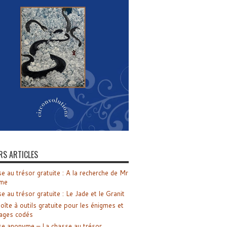
RS ARTICLES
e au trésor gratuite : A la recherche de Mr
me
e au trésor gratuite : Le Jade et le Granit
oîte à outils gratuite pour les énigmes et
ages codés
e anonyme – La chasse au trésor