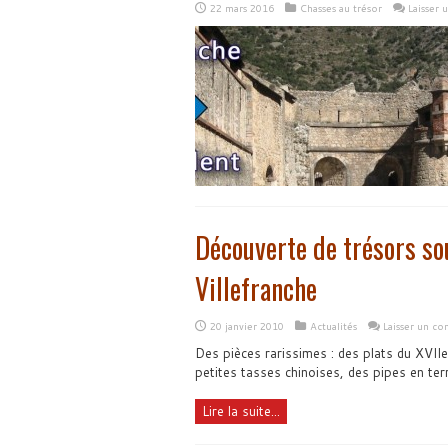
22 mars 2016
Chasses au trésor
Laisser
Découverte de trésors so
Villefranche
20 janvier 2010
Actualités
Laisser un c
Des pièces rarissimes : des plats du XVIIe
petites tasses chinoises, des pipes en terr
Lire la suite...