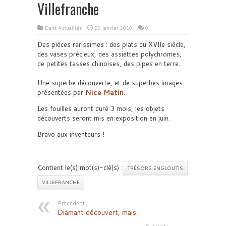
Villefranche
Dans
Actualités
20 janvier 2010
0
Des pièces rarissimes : des plats du XVIIe siècle,
des vases précieux, des assiettes polychromes,
de petites tasses chinoises, des pipes en terre.
Une superbe découverte, et de superbes images
présentées par
Nice Matin
.
Les fouilles auront duré 3 mois, les objets
découverts seront mis en exposition en juin.
Bravo aux inventeurs !
Contient le(s) mot(s)-clé(s) :
TRÉSORS ENGLOUTIS
VILLEFRANCHE
Précédent :
Diamant découvert, mais…