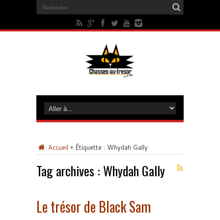
Accueil
»
Étiquette :
Whydah Gally
Tag archives :
Whydah Gally
Le trésor de Black Sam