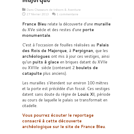
Dans
Chasseurs de trésors & Aventure
27 février 2013
1 commentaire
France Bleu
relate la découverte d’une
muraille
du XVe siècle et des restes d’une
porte
monumentale
.
C’est à l’occasion de fouilles réalisées au
Palais
des Rois de Majorque
, à
Perpignan
, que les
archéologues
ont mis à jour ces vestiges, ainsi
qu’un
puits à glace
en briques datant du XVIIe
ou XVIIIe siècle (contenant 2
boulets de
catapulte
plus anciens).
Les murailles s’étendent sur environ 100 mètres
et la porte est précédée d’un fossé. Ces vestiges
datent sans doute du règne de
Louis XI
, période
au cours de laquelle le palais se transformait en
citadelle.
Vous pourrez écouter le reportage
consacré à cette découverte
archéologique sur le site de France Bleu
.