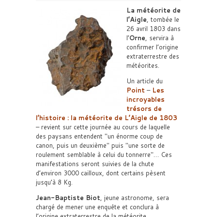
La météorite de
l’Aigle
, tombée le
26 avril 1803 dans
l’
Orne
, servira à
confirmer l’origine
extraterrestre des
météorites.
Un article du
Point
–
Les
incroyables
trésors de
l’histoire : la météorite de L’Aigle de 1803
– revient sur cette journée au cours de laquelle
des paysans entendent
un énorme coup de
canon, puis un deuxième
puis
une sorte de
roulement semblable à celui du tonnerre
… Ces
manifestations seront suivies de la chute
d’environ 3000 cailloux, dont certains pèsent
jusqu’à 8 Kg.
Jean-Baptiste Biot
, jeune astronome, sera
chargé de mener une enquête et conclura à
l’origine extraterrestre de la météorite.