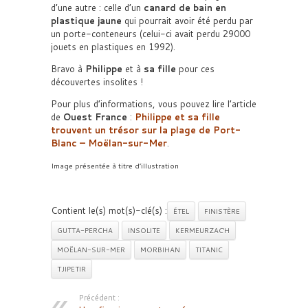
d’une autre : celle d’un
canard de bain en
plastique jaune
qui pourrait avoir été perdu par
un porte-conteneurs (celui-ci avait perdu 29000
jouets en plastiques en 1992).
Bravo à
Philippe
et à
sa fille
pour ces
découvertes insolites !
Pour plus d’informations, vous pouvez lire l’article
de
Ouest France
:
Philippe et sa fille
trouvent un trésor sur la plage de Port-
Blanc – Moëlan-sur-Mer
.
Image présentée à titre d’illustration
Contient le(s) mot(s)-clé(s) :
ÉTEL
FINISTÈRE
GUTTA-PERCHA
INSOLITE
KERMEURZAC'H
MOËLAN-SUR-MER
MORBIHAN
TITANIC
TJIPETIR
Précédent :