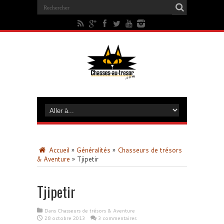
Accueil
»
Généralités
»
Chasseurs de trésors
& Aventure
»
Tjipetir
Tjipetir
Dans
Chasseurs de trésors & Aventure
28 octobre 2013
3 commentaires