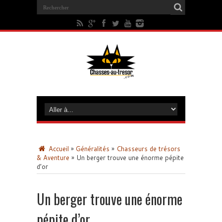
Accueil
»
Généralités
»
Chasseurs de trésors
& Aventure
»
Un berger trouve une énorme pépite
d’or
Un berger trouve une énorme
pépite d’or