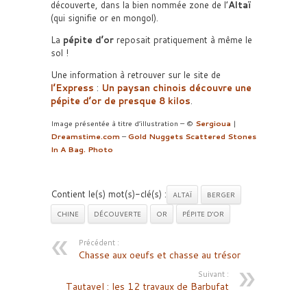
découverte, dans la bien nommée zone de l’
Altaï
(qui signifie or en mongol).
La
pépite d’or
reposait pratiquement à même le
sol !
Une information à retrouver sur le site de
l’Express
:
Un paysan chinois découvre une
pépite d’or de presque 8 kilos
.
Image présentée à titre d’illustration – ©
Sergioua
|
Dreamstime.com
–
Gold Nuggets Scattered Stones
In A Bag. Photo
Contient le(s) mot(s)-clé(s) :
ALTAÏ
BERGER
CHINE
DÉCOUVERTE
OR
PÉPITE D'OR
Précédent :
Chasse aux oeufs et chasse au trésor
Suivant :
Tautavel : les 12 travaux de Barbufat