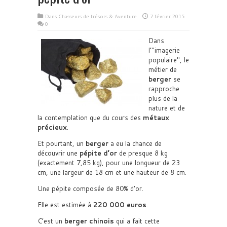
Dans
Chasseurs de trésors & Aventure
7 février 2015
0
Dans
l’
imagerie
populaire
, le
métier de
berger
se
rapproche
plus de la
nature et de
la contemplation que du cours des
métaux
précieux
.
Et pourtant, un
berger
a eu la chance de
découvrir une
pépite d’or
de presque 8 kg
(exactement 7,85 kg), pour une longueur de 23
cm, une largeur de 18 cm et une hauteur de 8 cm.
Une pépite composée de 80% d’or.
Elle est estimée à
220 000 euros
.
C’est un
berger chinois
qui a fait cette