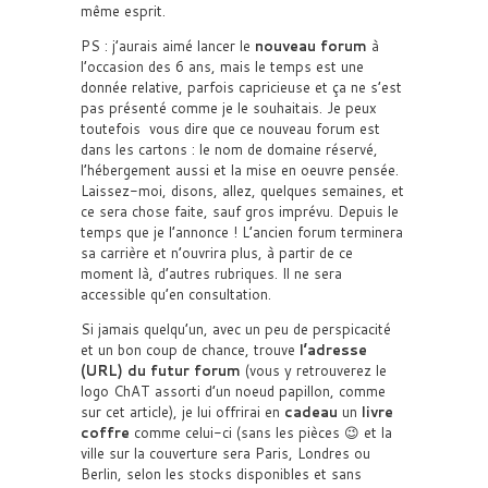
même esprit.
PS : j’aurais aimé lancer le
nouveau forum
à
l’occasion des 6 ans, mais le temps est une
donnée relative, parfois capricieuse et ça ne s’est
pas présenté comme je le souhaitais. Je peux
toutefois vous dire que ce nouveau forum est
dans les cartons : le nom de domaine réservé,
l’hébergement aussi et la mise en oeuvre pensée.
Laissez-moi, disons, allez, quelques semaines, et
ce sera chose faite, sauf gros imprévu. Depuis le
temps que je l’annonce ! L’ancien forum terminera
sa carrière et n’ouvrira plus, à partir de ce
moment là, d’autres rubriques. Il ne sera
accessible qu’en consultation.
Si jamais quelqu’un, avec un peu de perspicacité
et un bon coup de chance, trouve
l’adresse
(URL) du futur forum
(vous y retrouverez le
logo ChAT assorti d’un noeud papillon, comme
sur cet article), je lui offrirai en
cadeau
un
livre
coffre
comme celui-ci (sans les pièces 😉 et la
ville sur la couverture sera Paris, Londres ou
Berlin, selon les stocks disponibles et sans