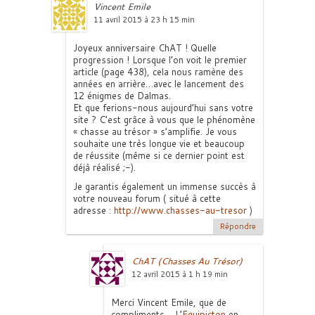
Vincent Emile
11 avril 2015 à 23 h 15 min
Joyeux anniversaire ChAT ! Quelle
progression ! Lorsque l’on voit le premier
article (page 438), cela nous ramène des
années en arrière…avec le lancement des
12 énigmes de Dalmas.
Et que ferions-nous aujourd’hui sans votre
site ? C’est grâce à vous que le phénomène
« chasse au trésor » s’amplifie. Je vous
souhaite une très longue vie et beaucoup
de réussite (même si ce dernier point est
déjà réalisé ;-).
Je garantis également un immense succès à
votre nouveau forum ( situé à cette
adresse :
http://www.chasses-au-tresor
)
Répondre
ChAT (Chasses Au Trésor)
12 avril 2015 à 1 h 19 min
Merci Vincent Emile, que de
compliments… L’
Equipicton
en