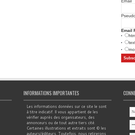
Email
Pseud
Email 
htm
tex
mob
INFORMATIONS IMPORTANTES
CONN
Les informations données sur ce site le sont
à titre indicatif. Il vous appartient de les
vérifier auprès des organisateurs, des
annonceurs ou de tout autre tiers cité.
Certaines illustrations et extraits sont © les
auteurs/éditeurs. Toutefois, nous retirerons