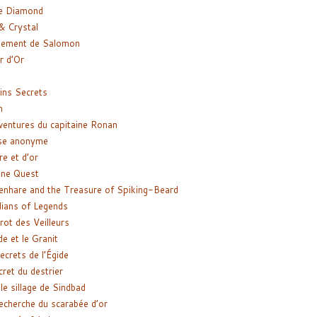
e Diamond
& Crystal
gement de Salomon
ir d’Or
ns Secrets
m
ventures du capitaine Ronan
se anonyme
re et d’or
ne Quest
enhare and the Treasure of Spiking-Beard
ians of Legends
rot des Veilleurs
de et le Granit
ecrets de l’Égide
cret du destrier
le sillage de Sindbad
recherche du scarabée d’or