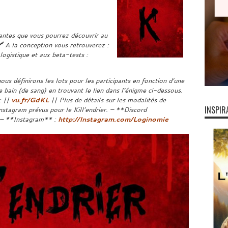
ntes que vous pourrez découvrir au
🖍️ A la conception vous retrouverez :
ogistique et aux beta-tests :
ous définirons les lots pour les participants en fonction d’une
bain (de sang) en trouvant le lien dans l’énigme ci-dessous.
: ||
vu.fr/GdKL
|| Plus de détails sur les modalités de
INSPIR
nstagram prévus pour le Kill’endrier. – **Discord
– **Instagram** :
http://Instagram.com/Loginomie