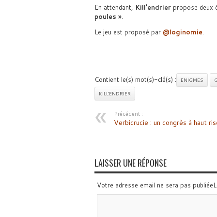
En attendant,
Kill’endrier
propose deux é
poules »
.
Le jeu est proposé par
@loginomie
.
Contient le(s) mot(s)-clé(s) :
ENIGMES
G
KILL'ENDRIER
Précédent :
Verbicrucie : un congrès à haut ri
LAISSER UNE RÉPONSE
Votre adresse email ne sera pas publiée