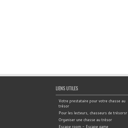
LIENS UTILES
Votre prestataire pour votre chasse au
trésor
Pour les lecteurs, chasseurs de trésorsr
Organiser une chasse au trésor
Escape room - Escape game