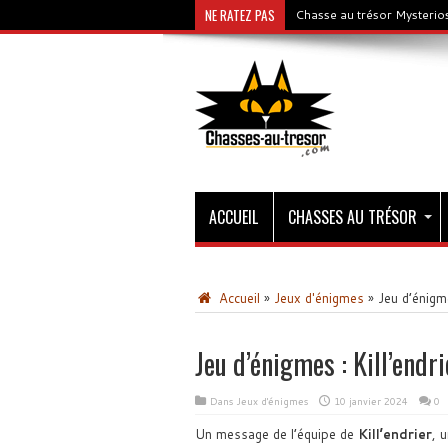
NE RATEZ PAS
Chasse au trésor Mysterios
ACCUEIL
CHASSES AU TRÉSOR
Accueil
»
Jeux d'énigmes
»
Jeu d’énigme
Jeu d’énigmes : Kill’endri
Dans
Jeux d'énigmes
10 janvier 2024
0
Un message de l’équipe de
Kill’endrier
, 