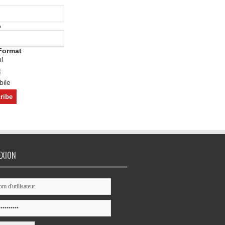
o
Format
l
t
ile
EXION