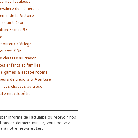
ournée fabuleuse
evalière du Téméraire
emin de la Victoire
res au trésor
tion France 98
e
moureux d’Ariège
ouette d’Or
s chasses au trésor
tés enfants et familles
pe games & escape rooms
eurs de trésors & Aventure
r des chasses au trésor
tite encyclopédie
ster informé de l'actualité ou recevoir nos
tions de dernière minute, vous pouvez
re à notre
newsletter
.