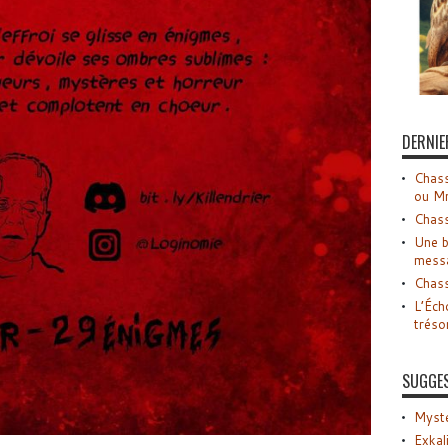
DERNIE
Chass
ou M
Chass
Une b
mess
Chass
L’Éch
tréso
SUGGE
Myste
Exkal