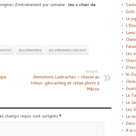
nigmes d’entraînement par semaine :
les « chair de
Carin
Gold 
Le ju
L’Elix
Lueur
Chemi
Fatu
RATUIT
JEU D'ÉNIGMES
JEU D'ÉNIGMES GRATUIT
Les a
Chas
D’enc
Suivant :
N-Zo
sque
Animations Ludicaches – chasse au
Chick
trésor, géocaching et rallye photo à
Guard
Mâcon
Le Ta
Le Ja
Les S
Les champs requis sont surlignés
*
Le se
Dans 
A la 