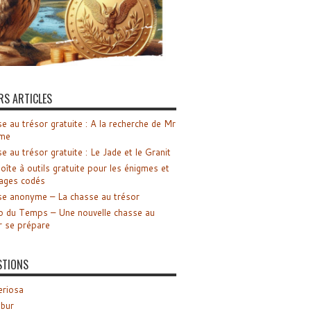
RS ARTICLES
e au trésor gratuite : A la recherche de Mr
me
e au trésor gratuite : Le Jade et le Granit
oîte à outils gratuite pour les énigmes et
ages codés
e anonyme – La chasse au trésor
o du Temps – Une nouvelle chasse au
r se prépare
STIONS
riosa
ibur