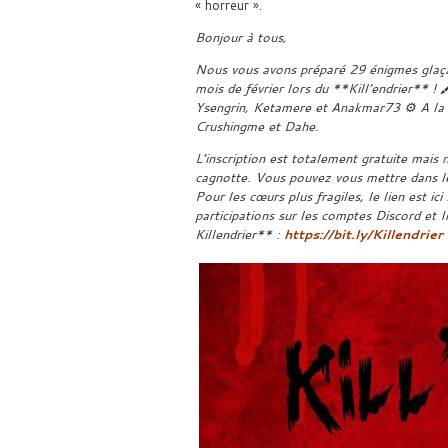
« horreur ».
Bonjour à tous,
Nous vous avons préparé 29 énigmes glaça
mois de février lors du **Kill’endrier** ! 
Ysengrin, Ketamere et Anakmar73 ⚙️ A la l
Crushingme et Dahe.
L’inscription est totalement gratuite mais n
cagnotte. Vous pouvez vous mettre dans le 
Pour les cœurs plus fragiles, le lien est ici 
participations sur les comptes Discord et I
Killendrier** :
https://bit.ly/Killendrier