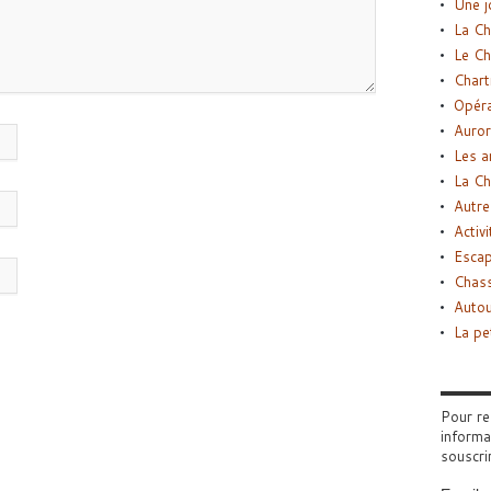
Une j
La Ch
Le Ch
Chart
Opéra
Auror
Les a
La Ch
Autre
Activi
Esca
Chass
Autou
La pe
Pour re
informa
souscri