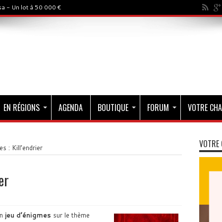
a - Un lot à 50 000 €
EN RÉGIONS
AGENDA
BOUTIQUE
FORUM
VOTRE CHA
VOTRE 
s : Kill’endrier
er
un
jeu d’énigmes
sur le thème