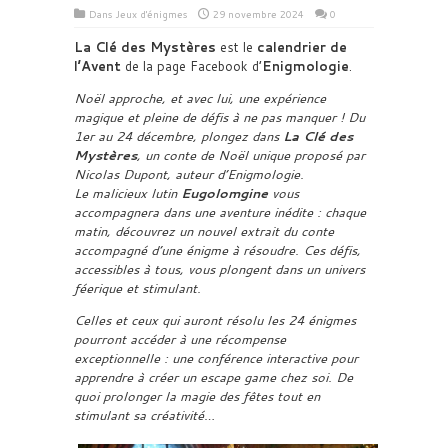
Dans
Jeux d'énigmes
29 novembre 2024
0
La Clé des Mystères
est le
calendrier de
l’Avent
de la page Facebook d’
Enigmologie
.
Noël approche, et avec lui, une expérience
magique et pleine de défis à ne pas manquer ! Du
1er au 24 décembre, plongez dans
La Clé des
Mystères
, un conte de Noël unique proposé par
Nicolas Dupont, auteur d’Enigmologie.
Le malicieux lutin
Eugolomgine
vous
accompagnera dans une aventure inédite : chaque
matin, découvrez un nouvel extrait du conte
accompagné d’une énigme à résoudre. Ces défis,
accessibles à tous, vous plongent dans un univers
féerique et stimulant.
Celles et ceux qui auront résolu les 24 énigmes
pourront accéder à une récompense
exceptionnelle : une conférence interactive pour
apprendre à créer un escape game chez soi. De
quoi prolonger la magie des fêtes tout en
stimulant sa créativité…