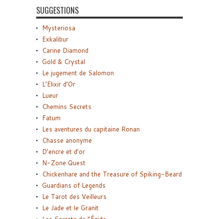
SUGGESTIONS
Mysteriosa
Exkalibur
Carine Diamond
Gold & Crystal
Le jugement de Salomon
L’Elixir d’Or
Lueur
Chemins Secrets
Fatum
Les aventures du capitaine Ronan
Chasse anonyme
D’encre et d’or
N-Zone Quest
Chickenhare and the Treasure of Spiking-Beard
Guardians of Legends
Le Tarot des Veilleurs
Le Jade et le Granit
Les Secrets de l’Égide