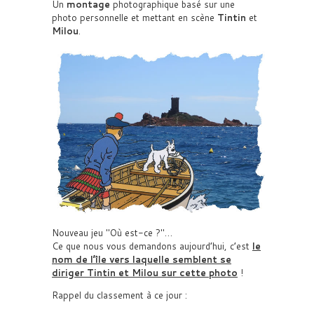
Un
montage
photographique basé sur une
photo personnelle et mettant en scène
Tintin
et
Milou
.
Nouveau jeu
Où est-ce ?
…
Ce que nous vous demandons aujourd’hui, c’est
le
nom de l’île vers laquelle semblent se
diriger Tintin et Milou sur cette photo
!
Rappel du classement à ce jour :