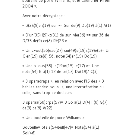
bouteille de poire Williams, et le calendrier Pirelli
2OO4 ».
Avec notre décryptage :
« B(2)i(9)en(19) sur »= Sur de(9) Do(19) à(1) A(1)
« D’un(35) i(9)kt(31) de sur-vie(36) »= sur 36 de
D/35 de(9) ce(8) Ré(23 »
« Un c-out(56)eau(27) sui(49)s(19)s(19)e(5)= Un
C en(19) ce(8) 56, note(54)en(19) Do(19)
« Une b-ous(55)-s(19)o(15) le(17) »= Une
note(54) B à(1) 12 de ce(17) Do(19)/ C(3)
« 3 sparadraps », en relation avec l’IS des « 3
habiles rendez-vous.. », une interprétation qui
colle, sans trop de douleurs :
3 sparaa(56)drps(57)= 3 56 à(1) D(4) F(6) G(7)
de(9) ce(8) V(22)
« Une bouteille de poire Williams » :
Bouteille= oteie(54)bull(47)= Note(54) à(1)
Sol(46)