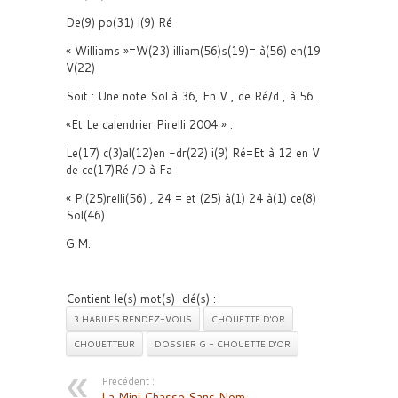
De(9) po(31) i(9) Ré
« Williams »=W(23) illiam(56)s(19)= à(56) en(19
V(22)
Soit : Une note Sol à 36, En V , de Ré/d , à 56 .
«Et Le calendrier Pirelli 2004 » :
Le(17) c(3)al(12)en -dr(22) i(9) Ré=Et à 12 en V
de ce(17)Ré /D à Fa
« Pi(25)relli(56) , 24 = et (25) à(1) 24 à(1) ce(8)
Sol(46)
G.M.
Contient le(s) mot(s)-clé(s) :
3 HABILES RENDEZ-VOUS
CHOUETTE D'OR
CHOUETTEUR
DOSSIER G - CHOUETTE D'OR
Précédent :
La Mini Chasse Sans Nom