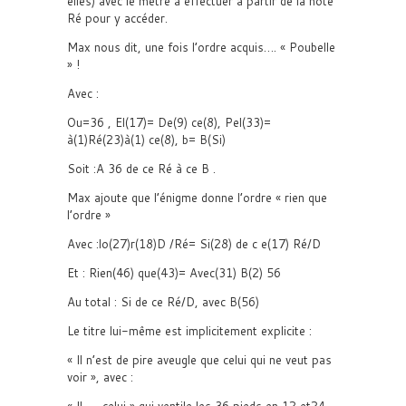
elles) avec le métré à effectuer à partir de la note
Ré pour y accéder.
Max nous dit, une fois l’ordre acquis…. « Poubelle
» !
Avec :
Ou=36 , El(17)= De(9) ce(8), Pel(33)=
à(1)Ré(23)à(1) ce(8), b= B(Si)
Soit :A 36 de ce Ré à ce B .
Max ajoute que l’énigme donne l’ordre « rien que
l’ordre »
Avec :lo(27)r(18)D /Ré= Si(28) de c e(17) Ré/D
Et : Rien(46) que(43)= Avec(31) B(2) 56
Au total : Si de ce Ré/D, avec B(56)
Le titre lui-même est implicitement explicite :
« Il n’est de pire aveugle que celui qui ne veut pas
voir », avec :