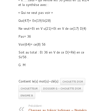
« Il……celui » qui ventile les 36 pieds en 12 et24
et la synthèse avec :
« Qui ne veut pas voir »
Qui(47)= En(19)Si(28)
Ne veut=Et en V u(21)=Et en V de ce(17) D(4)
Pas= 36
Voir(64)= ce(8) 56
Soit au total : Et 36 en V de ce D(=Ré) en ce
Si/56 .
G. M
Contient le(s) mot(s)-clé(s) :
CHOUETTE D'OR
CHOUETTEUR
DOSSIER G - CHOUETTE D'OR
ENIGME B
Précédent :
Chasses au trésor ludiques – Numéro