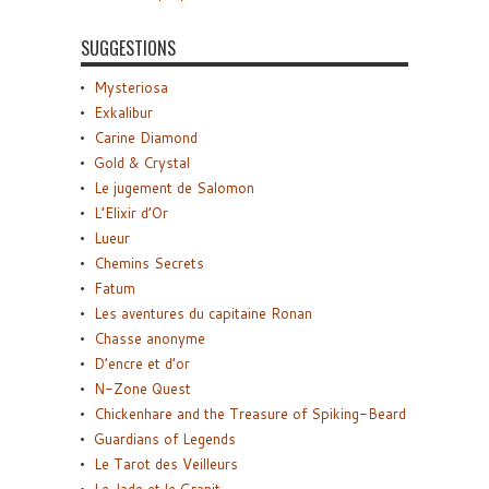
SUGGESTIONS
Mysteriosa
Exkalibur
Carine Diamond
Gold & Crystal
Le jugement de Salomon
L’Elixir d’Or
Lueur
Chemins Secrets
Fatum
Les aventures du capitaine Ronan
Chasse anonyme
D’encre et d’or
N-Zone Quest
Chickenhare and the Treasure of Spiking-Beard
Guardians of Legends
Le Tarot des Veilleurs
Le Jade et le Granit