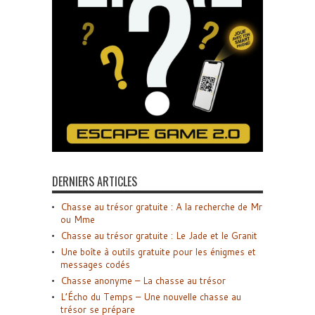
DERNIERS ARTICLES
Chasse au trésor gratuite : A la recherche de Mr
ou Mme
Chasse au trésor gratuite : Le Jade et le Granit
Une boîte à outils gratuite pour les énigmes et
messages codés
Chasse anonyme – La chasse au trésor
L’Écho du Temps – Une nouvelle chasse au
trésor se prépare