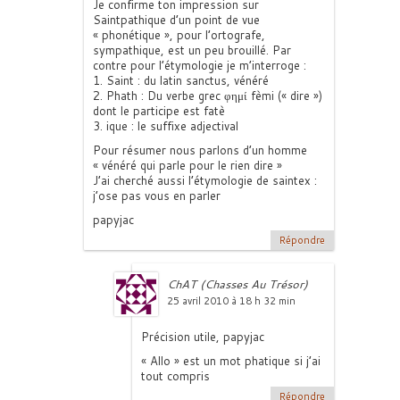
Je confirme ton impression sur
Saintpathique d’un point de vue
« phonétique », pour l’ortografe,
sympathique, est un peu brouillé. Par
contre pour l’étymologie je m’interroge :
1. Saint : du latin sanctus, vénéré
2. Phath : Du verbe grec φημί fèmi (« dire »)
dont le participe est fatè
3. ique : le suffixe adjectival
Pour résumer nous parlons d’un homme
« vénéré qui parle pour le rien dire »
J’ai cherché aussi l’étymologie de saintex :
j’ose pas vous en parler
papyjac
Répondre
ChAT (Chasses Au Trésor)
25 avril 2010 à 18 h 32 min
Précision utile, papyjac
« Allo » est un mot phatique si j’ai
tout compris
Répondre