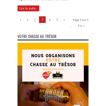
Lire la suite...
3
«
1
2
4
5
»
Page 3 sur 7
...
Fin »
VOTRE CHASSE AU TRÉSOR