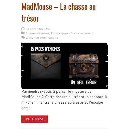
MadMouse – La chasse au
trésor
24 décembre 2023
Chasses au trésor
,
Escape games & escape rooms
Laisser un commentaire
Parviendrez-vous à percer le mystère de
MadMouse ? Cette chasse au trésor s'annonce à
mi-chemin entre la chasse au trésor et l'escape
game.
Lire la suite...