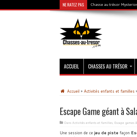
NE RATEZ PAS
Chasse au trésor Mysterios
ACCUEIL
CHASSES AU TRÉSOR
Accueil
»
Activités enfants et familles
Escape Game géant à Sal
Dans
Activités enfants et familles
,
Escape games 
Une session de ce
jeu de piste
façon
Es