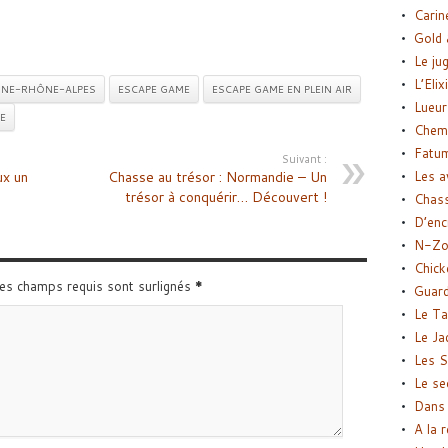
Carin
Gold 
Le ju
L’Elix
NE-RHÔNE-ALPES
ESCAPE GAME
ESCAPE GAME EN PLEIN AIR
Lueur
E
Chemi
Fatu
Suivant :
ux un
Chasse au trésor : Normandie – Un
Les a
trésor à conquérir… Découvert !
Chas
D’enc
N-Zo
Chick
Les champs requis sont surlignés
*
Guard
Le Ta
Le Ja
Les S
Le se
Dans 
A la 