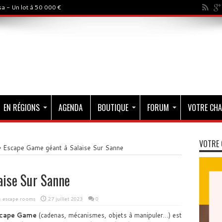
a - Un lot à 50 000 €
EN RÉGIONS
AGENDA
BOUTIQUE
FORUM
VOTRE CHA
VOTRE 
»
Escape Game géant à Salaise Sur Sanne
aise Sur Sanne
& escape rooms
27 juillet 2023
0
cape Game
(cadenas, mécanismes, objets à manipuler…) est