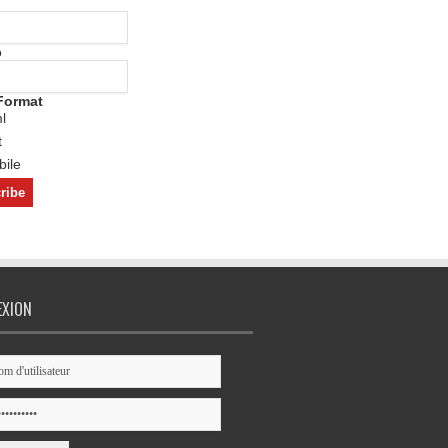
o
Format
l
t
ile
EXION