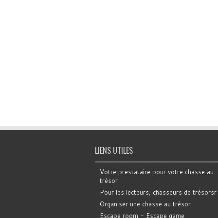
LIENS UTILES
Votre prestataire pour votre chasse au
trésor
Pour les lecteurs, chasseurs de trésorsr
Organiser une chasse au trésor
Escape room - Escape game