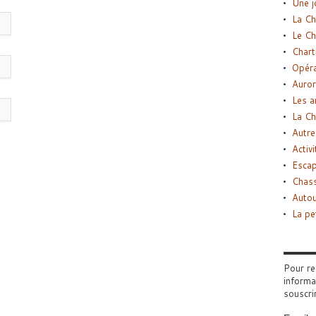
Une j
La Ch
Le Ch
Chart
Opéra
Auror
Les a
La Ch
Autre
Activi
Esca
Chass
Autou
La pe
Pour re
informa
souscri