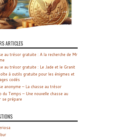
RS ARTICLES
e au trésor gratuite : A la recherche de Mr
me
e au trésor gratuite : Le Jade et le Granit
oîte à outils gratuite pour les énigmes et
ages codés
e anonyme – La chasse au trésor
o du Temps – Une nouvelle chasse au
r se prépare
STIONS
riosa
ibur