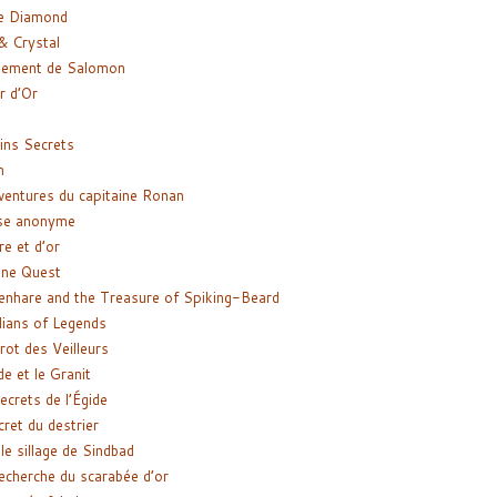
e Diamond
& Crystal
gement de Salomon
ir d’Or
ns Secrets
m
ventures du capitaine Ronan
se anonyme
re et d’or
ne Quest
enhare and the Treasure of Spiking-Beard
ians of Legends
rot des Veilleurs
de et le Granit
ecrets de l’Égide
cret du destrier
le sillage de Sindbad
recherche du scarabée d’or