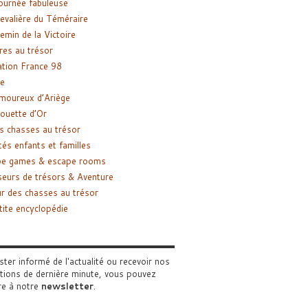
ournée fabuleuse
evalière du Téméraire
emin de la Victoire
res au trésor
tion France 98
e
moureux d’Ariège
ouette d’Or
s chasses au trésor
tés enfants et familles
pe games & escape rooms
eurs de trésors & Aventure
r des chasses au trésor
tite encyclopédie
ster informé de l'actualité ou recevoir nos
tions de dernière minute, vous pouvez
re à notre
newsletter
.