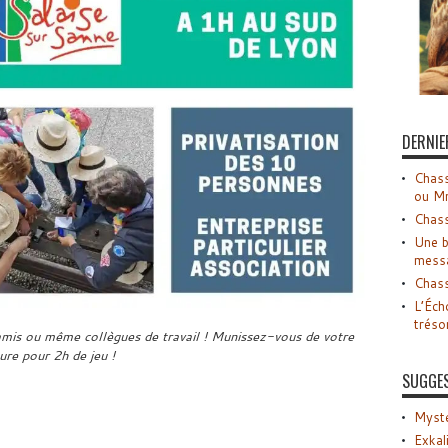
DERNIE
Chass
ou M
Chass
Une b
mess
Chass
L’Éch
tréso
 amis ou même collègues de travail ! Munissez-vous de votre
ure pour 2h de jeu !
SUGGE
Myste
Exkal