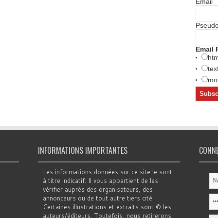
Email
Pseud
Email 
htm
tex
mob
INFORMATIONS IMPORTANTES
CONN
Les informations données sur ce site le sont
à titre indicatif. Il vous appartient de les
vérifier auprès des organisateurs, des
annonceurs ou de tout autre tiers cité.
Certaines illustrations et extraits sont © les
auteurs/éditeurs. Toutefois, nous retirerons