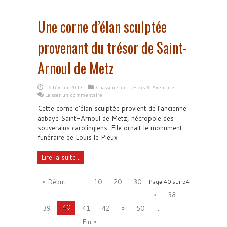
Une corne d’élan sculptée
provenant du trésor de Saint-
Arnoul de Metz
16 février 2013
Chasseurs de trésors & Aventure
Laisser un commentaire
Cette corne d'élan sculptée provient de l’ancienne
abbaye Saint-Arnoul de Metz, nécropole des
souverains carolingiens. Elle ornait le monument
funéraire de Louis le Pieux
Lire la suite...
« Début
...
10
20
30
Page 40 sur 54
«
38
40
39
41
42
»
50
...
Fin »