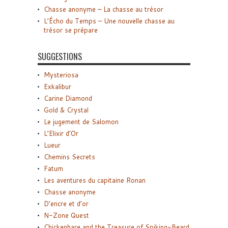
Chasse anonyme – La chasse au trésor
L’Écho du Temps – Une nouvelle chasse au
trésor se prépare
SUGGESTIONS
Mysteriosa
Exkalibur
Carine Diamond
Gold & Crystal
Le jugement de Salomon
L’Elixir d’Or
Lueur
Chemins Secrets
Fatum
Les aventures du capitaine Ronan
Chasse anonyme
D’encre et d’or
N-Zone Quest
Chickenhare and the Treasure of Spiking-Beard