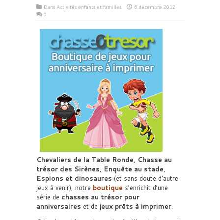
Dans
Activités enfants et familles
6 décembre 2012
0
Chevaliers de la Table Ronde
,
Chasse au
trésor des Sirènes
,
Enquête au stade
,
Espions et dinosaures
(et sans doute d’autre
jeux à venir), notre
boutique
s’enrichit d’une
série de
chasses au trésor pour
anniversaires
et de
jeux prêts à imprimer
.