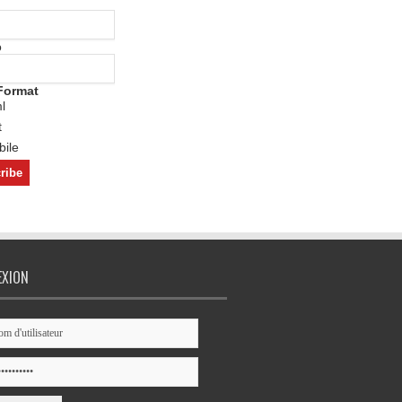
o
Format
l
t
ile
EXION