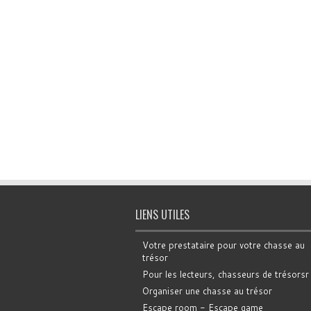
LIENS UTILES
Votre prestataire pour votre chasse au
trésor
Pour les lecteurs, chasseurs de trésorsr
Organiser une chasse au trésor
Escape room - Escape game