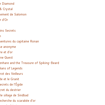
e Diamond
& Crystal
gement de Salomon
ir d’Or
ns Secrets
m
ventures du capitaine Ronan
se anonyme
re et d’or
ne Quest
enhare and the Treasure of Spiking-Beard
ians of Legends
rot des Veilleurs
de et le Granit
ecrets de l’Égide
cret du destrier
le sillage de Sindbad
recherche du scarabée d’or