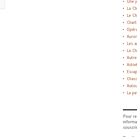
Une j
La Ch
Le Ch
Chart
Opéra
Auror
Les a
La Ch
Autre
Activi
Esca
Chass
Autou
La pe
Pour re
informa
souscri