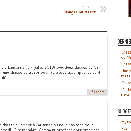
Suivant :
Mauges au trésor
DERNIE
Chass
ou M
Chass
ole à Lausanne (le 4 juillet 2013) avec deux classes de CYT
Une b
ser une chasse au trésor pour 35 élèves accompagnés de 4
mess
-il?
Chass
L’Éch
Répondre
tréso
SUGGE
Myste
ne chasse au trésor à Lausanne où nous habitons pour
Exkal
le samedi 13 septembre. Comment procéder pour organiser