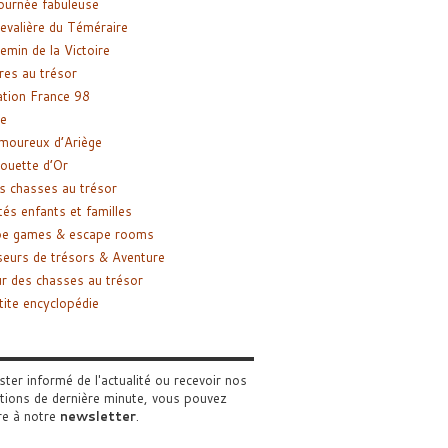
ournée fabuleuse
evalière du Téméraire
emin de la Victoire
res au trésor
tion France 98
e
moureux d’Ariège
ouette d’Or
s chasses au trésor
tés enfants et familles
pe games & escape rooms
eurs de trésors & Aventure
r des chasses au trésor
tite encyclopédie
ster informé de l'actualité ou recevoir nos
tions de dernière minute, vous pouvez
re à notre
newsletter
.