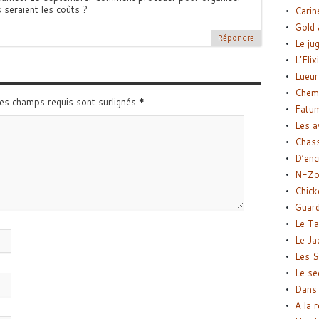
 seraient les coûts ?
Carin
Gold 
Répondre
Le ju
L’Elix
Lueur
Chemi
Les champs requis sont surlignés
*
Fatu
Les a
Chas
D’enc
N-Zo
Chick
Guard
Le Ta
Le Ja
Les S
Le se
Dans 
A la 