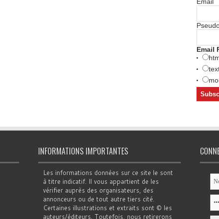
Email
Pseud
Email 
htm
tex
mob
INFORMATIONS IMPORTANTES
CONN
Les informations données sur ce site le sont
à titre indicatif. Il vous appartient de les
vérifier auprès des organisateurs, des
annonceurs ou de tout autre tiers cité.
Certaines illustrations et extraits sont © les
auteurs/éditeurs. Toutefois, nous retirerons