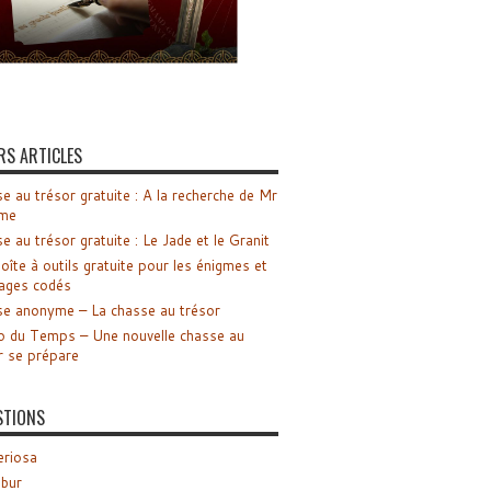
RS ARTICLES
e au trésor gratuite : A la recherche de Mr
me
e au trésor gratuite : Le Jade et le Granit
oîte à outils gratuite pour les énigmes et
ages codés
e anonyme – La chasse au trésor
o du Temps – Une nouvelle chasse au
r se prépare
STIONS
riosa
ibur