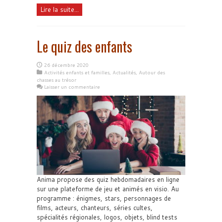
Lire la suite...
Le quiz des enfants
26 décembre 2020
Activités enfants et familles
,
Actualités
,
Autour des
chasses au trésor
Laisser un commentaire
Anima propose des quiz hebdomadaires en ligne
sur une plateforme de jeu et animés en visio. Au
programme : énigmes, stars, personnages de
films, acteurs, chanteurs, séries cultes,
spécialités régionales, logos, objets, blind tests