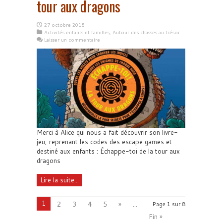
tour aux dragons
27 octobre 2018
Activités enfants et familles
,
Autour des chasses au trésor
Laisser un commentaire
Merci à Alice qui nous a fait découvrir son livre-
jeu, reprenant les codes des escape games et
destiné aux enfants : Échappe-toi de la tour aux
dragons
Lire la suite...
1
2
3
4
5
»
...
Page 1 sur 8
Fin »