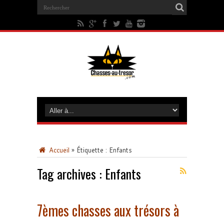
Accueil
»
Étiquette :
Enfants
Tag archives :
Enfants
7èmes chasses aux trésors à