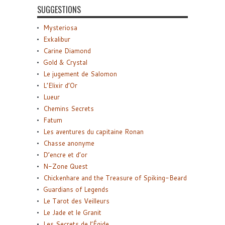
SUGGESTIONS
Mysteriosa
Exkalibur
Carine Diamond
Gold & Crystal
Le jugement de Salomon
L’Elixir d’Or
Lueur
Chemins Secrets
Fatum
Les aventures du capitaine Ronan
Chasse anonyme
D’encre et d’or
N-Zone Quest
Chickenhare and the Treasure of Spiking-Beard
Guardians of Legends
Le Tarot des Veilleurs
Le Jade et le Granit
Les Secrets de l’Égide