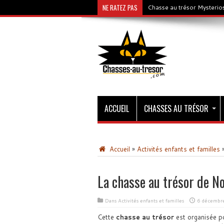
NE RATEZ PAS
Chasse au trésor Mysterios
ACCUEIL
CHASSES AU TRÉSOR
Accueil
»
Activités enfants et familles
La chasse au trésor de N
Dans
Activités enfants et familles
6 décembr
Cette
chasse au trésor
est organisée p