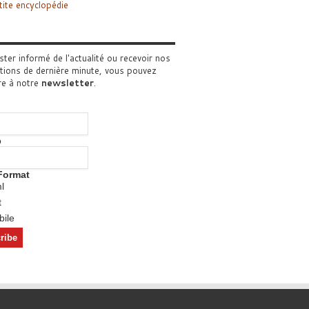
tite encyclopédie
ster informé de l'actualité ou recevoir nos
tions de dernière minute, vous pouvez
re à notre
newsletter
.
o
Format
l
t
ile