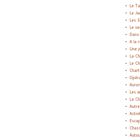
Le Ta
Le Ja
Les S
Le se
Dans 
A la 
Une j
La Ch
Le Ch
Chart
Opéra
Auror
Les a
La Ch
Autre
Activi
Esca
Chass
Autou