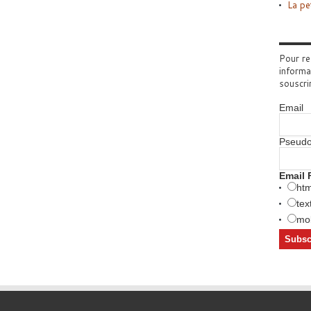
La pe
Pour re
informa
souscri
Email
Pseud
Email 
htm
tex
mob