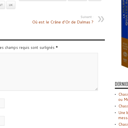
NT
UK
Suivant :
Où est le Crâne d’Or de Dalmas ?
Les champs requis sont surlignés
*
DERNIE
Chass
ou M
Chass
Une b
mess
Chass