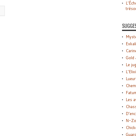
L’Éch
tréso
SUGGE
Myste
Exkal
Carin
Gold 
Le ju
L’Elix
Lueur
Chemi
Fatu
Les a
Chas
D’enc
N-Zo
Chick
Guard