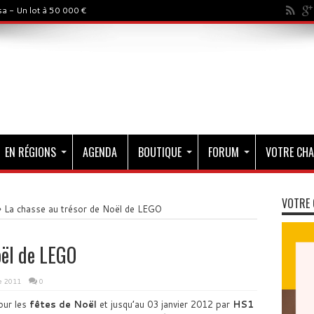
a - Un lot à 50 000 €
EN RÉGIONS
AGENDA
BOUTIQUE
FORUM
VOTRE CHA
VOTRE 
»
La chasse au trésor de Noël de LEGO
oël de LEGO
e 2011
0
our les
fêtes de Noël
et jusqu’au 03 janvier 2012 par
HS1