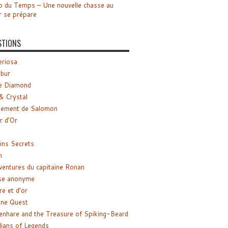
o du Temps – Une nouvelle chasse au
r se prépare
STIONS
riosa
ibur
e Diamond
& Crystal
gement de Salomon
ir d’Or
ns Secrets
m
ventures du capitaine Ronan
se anonyme
re et d’or
ne Quest
enhare and the Treasure of Spiking-Beard
ians of Legends