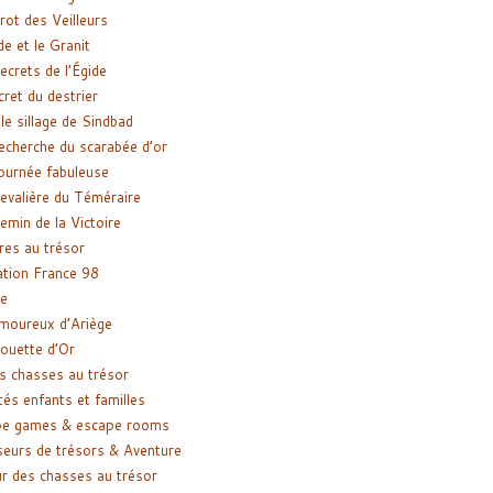
rot des Veilleurs
de et le Granit
ecrets de l’Égide
cret du destrier
le sillage de Sindbad
recherche du scarabée d’or
ournée fabuleuse
evalière du Téméraire
emin de la Victoire
res au trésor
tion France 98
e
moureux d’Ariège
ouette d’Or
s chasses au trésor
tés enfants et familles
pe games & escape rooms
eurs de trésors & Aventure
r des chasses au trésor