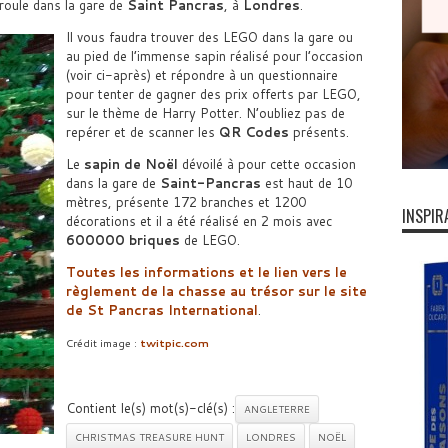
éroule dans la gare de
Saint Pancras
, à
Londres
.
Il vous faudra trouver des LEGO dans la gare ou
au pied de l’immense sapin réalisé pour l’occasion
(voir ci-après) et répondre à un questionnaire
pour tenter de gagner des prix offerts par LEGO,
sur le thème de Harry Potter. N’oubliez pas de
repérer et de scanner les
QR Codes
présents.
Le
sapin de Noël
dévoilé à pour cette occasion
dans la gare de
Saint-Pancras
est haut de 10
mètres, présente 172 branches et 1200
INSPIR
décorations et il a été réalisé en 2 mois avec
600000 briques
de LEGO.
Toutes les informations et le lien vers le
règlement de la chasse au trésor sur le site
de
St Pancras International
.
Crédit image :
twitpic.com
Contient le(s) mot(s)-clé(s) :
ANGLETERRE
CHRISTMAS TREASURE HUNT
LONDRES
NOËL