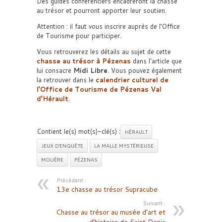
Des guides conférenciers encadreront la chasse
au trésor et pourront apporter leur soutien.
Attention : il faut vous inscrire auprès de l’Office
de Tourisme pour participer.
Vous retrouverez les détails au sujet de cette
chasse au trésor à Pézenas
dans l’article que
lui consacre
Midi Libre
. Vous pouvez également
la retrouver dans le
calendrier culturel de
l’
Office de Tourisme de Pézenas Val
d’Hérault
.
Contient le(s) mot(s)-clé(s) :
HÉRAULT
JEUX D'ENQUÊTE
LA MALLE MYSTÉRIEUSE
MOLIÈRE
PÉZENAS
Précédent :
13e chasse au trésor Supracube
Suivant :
Chasse au trésor au musée d’art et