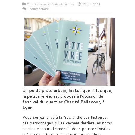
Dans
Activités enfants et familles
22 juin 2013
1 commentaire
Un
jeu de piste urbain
,
historique
et
ludique
,
la petite virée
, est proposé à l’occasion du
festival du quartier Charité Bellecour
, à
Lyon
.
Vous serrez lancé à la
recherche des histoires,
des personnages qui se cachent derrière les noms
de rues et cours fermées
. Vous pourrez
visitez
le Café de la Cloche, découvrir l’origine de la