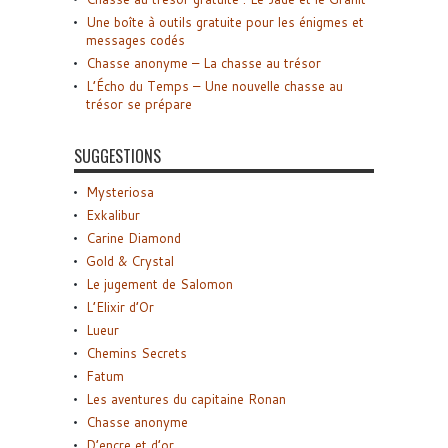
Une boîte à outils gratuite pour les énigmes et
messages codés
Chasse anonyme – La chasse au trésor
L’Écho du Temps – Une nouvelle chasse au
trésor se prépare
SUGGESTIONS
Mysteriosa
Exkalibur
Carine Diamond
Gold & Crystal
Le jugement de Salomon
L’Elixir d’Or
Lueur
Chemins Secrets
Fatum
Les aventures du capitaine Ronan
Chasse anonyme
D’encre et d’or