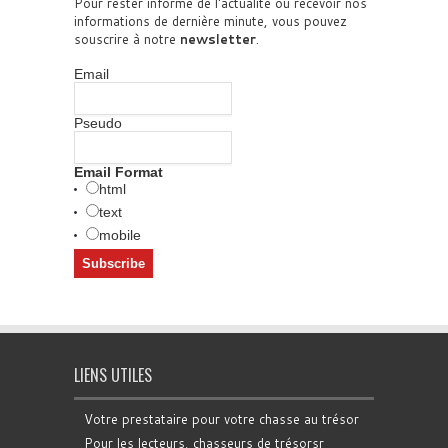
Pour rester informé de l'actualité ou recevoir nos
informations de dernière minute, vous pouvez
souscrire à notre
newsletter
.
Email
Pseudo
Email Format
html
text
mobile
LIENS UTILES
Votre prestataire pour votre chasse au trésor
Pour les lecteurs, chasseurs de trésorsr