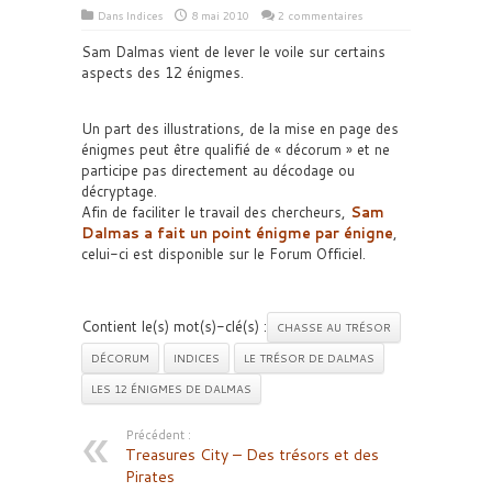
Dans
Indices
8 mai 2010
2 commentaires
Sam Dalmas vient de lever le voile sur certains
aspects des 12 énigmes.
Un part des illustrations, de la mise en page des
énigmes peut être qualifié de « décorum » et ne
participe pas directement au décodage ou
décryptage.
Afin de faciliter le travail des chercheurs,
Sam
Dalmas a fait un point énigme par énigne
,
celui-ci est disponible sur le Forum Officiel.
Contient le(s) mot(s)-clé(s) :
CHASSE AU TRÉSOR
DÉCORUM
INDICES
LE TRÉSOR DE DALMAS
LES 12 ÉNIGMES DE DALMAS
Précédent :
Treasures City – Des trésors et des
Pirates