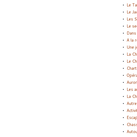
Le Ta
Le Ja
Les S
Le se
Dans 
A la 
Une j
La Ch
Le Ch
Chart
Opéra
Auror
Les a
La Ch
Autre
Activi
Esca
Chass
Autou