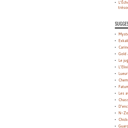
L’Éch
tréso
SUGGE
Myste
Exkal
Carin
Gold 
Le ju
L’Elix
Lueur
Chemi
Fatu
Les a
Chas
D’enc
N-Zo
Chick
Guard