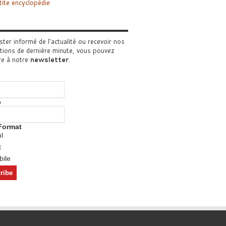
tite encyclopédie
ster informé de l'actualité ou recevoir nos
tions de dernière minute, vous pouvez
re à notre
newsletter
.
o
Format
l
t
ile