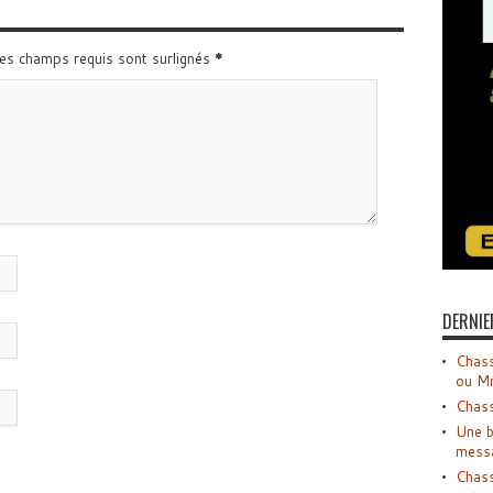
Les champs requis sont surlignés
*
DERNIE
Chass
ou M
Chass
Une b
mess
Chass