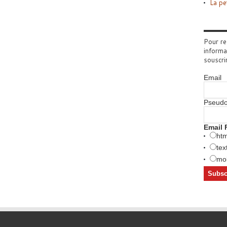
La pe
Pour re
informa
souscri
Email
Pseud
Email 
htm
tex
mob