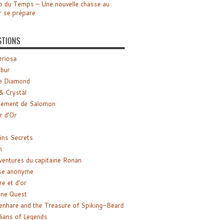
o du Temps – Une nouvelle chasse au
r se prépare
STIONS
riosa
ibur
e Diamond
& Crystal
gement de Salomon
ir d’Or
ns Secrets
m
ventures du capitaine Ronan
se anonyme
re et d’or
ne Quest
enhare and the Treasure of Spiking-Beard
ians of Legends