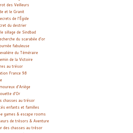
rot des Veilleurs
de et le Granit
ecrets de l’Égide
cret du destrier
le sillage de Sindbad
recherche du scarabée d’or
ournée fabuleuse
evalière du Téméraire
emin de la Victoire
res au trésor
tion France 98
e
moureux d’Ariège
ouette d’Or
s chasses au trésor
tés enfants et familles
pe games & escape rooms
eurs de trésors & Aventure
r des chasses au trésor