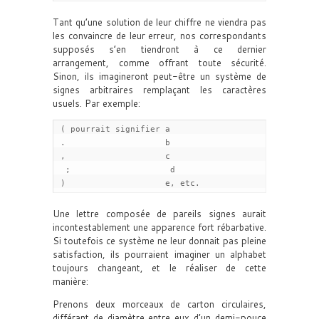
Tant qu’une solution de leur chiffre ne viendra pas
les convaincre de leur erreur, nos correspondants
supposés s’en tiendront à ce dernier
arrangement, comme offrant toute sécurité.
Sinon, ils imagineront peut-être un système de
signes arbitraires remplaçant les caractères
usuels. Par exemple:
 ( pourrait signifier a

 .                    b

 ,                    c

  ;                    d

 )                    e, etc.
Une lettre composée de pareils signes aurait
incontestablement une apparence fort rébarbative.
Si toutefois ce système ne leur donnait pas pleine
satisfaction, ils pourraient imaginer un alphabet
toujours changeant, et le réaliser de cette
manière:
Prenons deux morceaux de carton circulaires,
différant de diamètre entre eux d’un demi-pouce