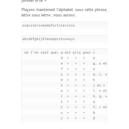
fortiter in re.
»
Plaçons maintenant l’alphabet sous cette phrase,
lettre sous lettre ; nous aurons:
suaviterinmodofortiterinre
abcdefghijklmnopqrstuvwxyz
 où l’on voit que: a est pris pour c

                   d  »   »   »    m

                   e  »   »   »    g, u et z

                   f  »   »   »    o

                   i  »   »   »    e, i, s et w

                   m  »   »   »    k

                   n  »   »   »    j et x

                   o  »   »   »    l, n et p

                   r  »   »   »    h, q, v et y

                   s  »   »   »    a

                   t  »   »   »    f, r et t

                   u  »   »   »    b

                   v  »   »   »    d