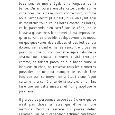
base soit au moins égale à la longueur de la
bande. On enroulera ensuite cette bande sur le
cône près de la base, bord contre bord, comme
nous l’avons décrit plus haut ; puis, en ayant soin
de maintenir toujours les bords contre les bords,
et le parchemin bien serré sur le cône, on le
laissera glisser vers le sommet. Il est impossible,
qu’en suivant ce procédé, quelques-uns des mots,
ou quelques-unes des syllabes et des lettres, qui
doivent se rejoindre, ne se rencontrent pas au
point du cône où son diamètre égale celui de la
scytale sur laquelle le chiffre a été écrit. Et
comme, en faisant parcourir à la bande toute la
longueur du cône, on traverse tous les diamètres
possibles, on ne peut manquer de réussir. Une
fois que par ce moyen on a établi d’une façon
certaine la circonférence de la scytale, on en fait
faire une sur cette mesure, et l’on y applique le
parchemin.
Il y a peu de personnes disposées à croire que ce
n’est pas chose si facile que d’inventer une
méthode d’écriture secrète qui puisse défier
l’examen. On peut cependant affirmer carrément