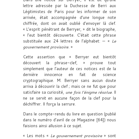
lettre adressée par la Duchesse de Berri aux
Légitimistes de Paris pour les informer de son
arrivée, était accompagnée d’une longue note
chiffrée, dont on avait oublié d’envoyer là clef.
« L’esprit pénétrant de Berryer, » dit le biographe,
« l’eut bientôt découverte. C’était cette phrase
substituée aux 24 lettres de l’alphabet: — «
Le
gouvernement provisoire.
»
Cette assertion que « Berryer eut bientôt
découvert la phrase-clef, » prouve tout
simplement que l’auteur de ces notices est de la
dernière innocence en fait de science
cryptographique. M. Berryer sans aucun doute
arriva à découvrir la clef ; mais ce ne fut que pour
satisfaire sa curiosité,
une fois l’énigme résolue
. Il
ne se servit en aucune façon de la clef pour la
déchiffrer. Il força la serrure.
Dans le compte-rendu du livre en question (publié
dans le numéro d’avril de ce Magazine [64]) nous
faisions ainsi allusion à ce sujet.
« Les mots «
Le gouvernement provisoire
» sont