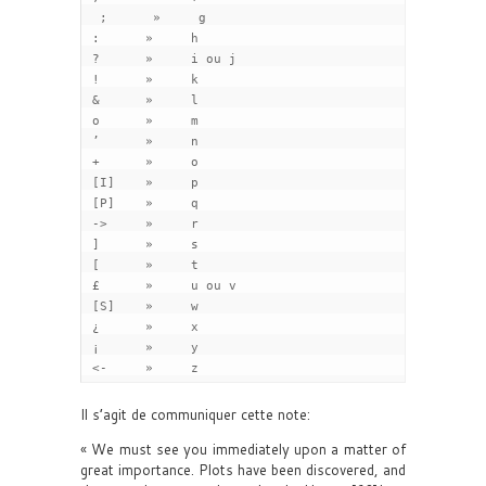
  ;      »     g

 :      »     h

 ?      »     i ou j

 !      »     k

 &      »     l

 o      »     m

 ’      »     n

 +      »     o

 [I]    »     p

 [P]    »     q

 ->     »     r

 ]      »     s

 [      »     t

 £      »     u ou v

 [S]    »     w

 ¿      »     x

 ¡      »     y

 <-     »     z
Il s’agit de communiquer cette note:
« We must see you immediately upon a matter of
great importance. Plots have been discovered, and