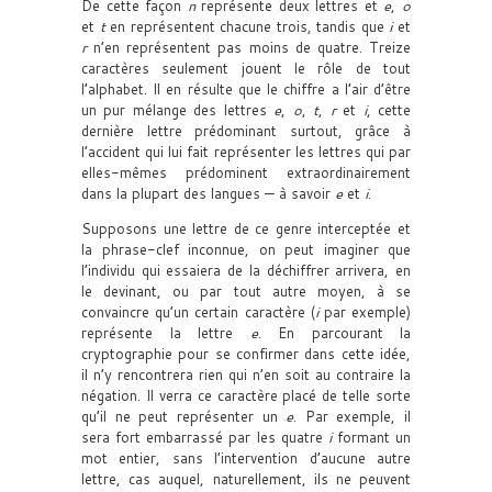
De cette façon
n
représente deux lettres et
e
,
o
et
t
en représentent chacune trois, tandis que
i
et
r
n’en représentent pas moins de quatre. Treize
caractères seulement jouent le rôle de tout
l’alphabet. Il en résulte que le chiffre a l’air d’être
un pur mélange des lettres
e
,
o
,
t
,
r
et
i
, cette
dernière lettre prédominant surtout, grâce à
l’accident qui lui fait représenter les lettres qui par
elles-mêmes prédominent extraordinairement
dans la plupart des langues — à savoir
e
et
i
.
Supposons une lettre de ce genre interceptée et
la phrase-clef inconnue, on peut imaginer que
l’individu qui essaiera de la déchiffrer arrivera, en
le devinant, ou par tout autre moyen, à se
convaincre qu’un certain caractère (
i
par exemple)
représente la lettre
e
. En parcourant la
cryptographie pour se confirmer dans cette idée,
il n’y rencontrera rien qui n’en soit au contraire la
négation. Il verra ce caractère placé de telle sorte
qu’il ne peut représenter un
e
. Par exemple, il
sera fort embarrassé par les quatre
i
formant un
mot entier, sans l’intervention d’aucune autre
lettre, cas auquel, naturellement, ils ne peuvent