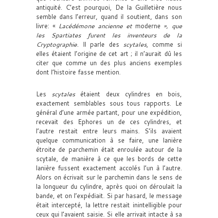
antiquité. C’est pourquoi, De la Guilletière nous
semble dans l’erreur, quand il soutient, dans son
livre: «
Lacédémone ancienne et
moderne
», que
les Spartiates furent les inventeurs de la
Cryptographie.
Il parle des
scytales
, comme si
elles étaient l’origine de cet art ; il n’aurait dû les
citer que comme un des plus anciens exemples
dont l’histoire fasse mention.
Les
scytales
étaient deux cylindres en bois,
exactement semblables sous tous rapports. Le
général d’une armée partant, pour une expédition,
recevait des Ephores un de ces cylindres, et
l’autre restait entre leurs mains. S’ils avaient
quelque communication à se faire, une lanière
étroite de parchemin était enroulée autour de la
scytale, de manière à ce que les bords de cette
lanière fussent exactement accolés l’un à l’autre.
Alors on écrivait sur le parchemin dans le sens de
la longueur du cylindre, après quoi on déroulait la
bande, et on l’expédiait. Si par hasard, le message
était intercepté, la lettre restait inintelligible pour
ceux qui l’avaient saisie. Si elle arrivait intacte à sa