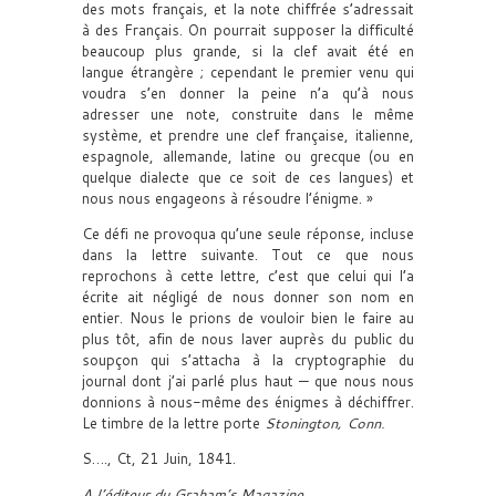
des mots français, et la note chiffrée s’adressait
à des Français. On pourrait supposer la difficulté
beaucoup plus grande, si la clef avait été en
langue étrangère ; cependant le premier venu qui
voudra s’en donner la peine n’a qu’à nous
adresser une note, construite dans le même
système, et prendre une clef française, italienne,
espagnole, allemande, latine ou grecque (ou en
quelque dialecte que ce soit de ces langues) et
nous nous engageons à résoudre l’énigme. »
Ce défi ne provoqua qu’une seule réponse, incluse
dans la lettre suivante. Tout ce que nous
reprochons à cette lettre, c’est que celui qui l’a
écrite ait négligé de nous donner son nom en
entier. Nous le prions de vouloir bien le faire au
plus tôt, afin de nous laver auprès du public du
soupçon qui s’attacha à la cryptographie du
journal dont j’ai parlé plus haut — que nous nous
donnions à nous-même des énigmes à déchiffrer.
Le timbre de la lettre porte
Stonington, Conn.
S…., Ct, 21 Juin, 1841.
A l’éditeur du Graham’s Magazine.