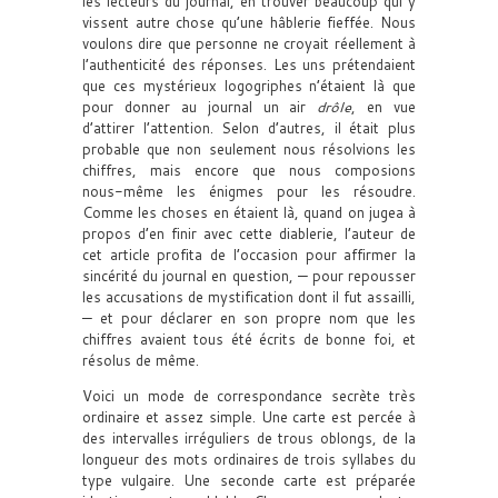
les lecteurs du journal, en trouver beaucoup qui y
vissent autre chose qu’une hâblerie fieffée. Nous
voulons dire que personne ne croyait réellement à
l’authenticité des réponses. Les uns prétendaient
que ces mystérieux logogriphes n’étaient là que
pour donner au journal un air
drôle
, en vue
d’attirer l’attention. Selon d’autres, il était plus
probable que non seulement nous résolvions les
chiffres, mais encore que nous composions
nous-même les énigmes pour les résoudre.
Comme les choses en étaient là, quand on jugea à
propos d’en finir avec cette diablerie, l’auteur de
cet article profita de l’occasion pour affirmer la
sincérité du journal en question, — pour repousser
les accusations de mystification dont il fut assailli,
— et pour déclarer en son propre nom que les
chiffres avaient tous été écrits de bonne foi, et
résolus de même.
Voici un mode de correspondance secrète très
ordinaire et assez simple. Une carte est percée à
des intervalles irréguliers de trous oblongs, de la
longueur des mots ordinaires de trois syllabes du
type vulgaire. Une seconde carte est préparée