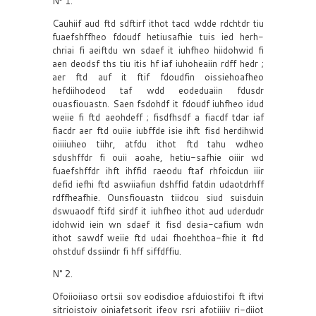
Nº 1.
Cauhiif aud ftd sdftirf ithot tacd wdde rdchtdr tiu
fuaefshffheo fdoudf hetiusafhie tuis ied herh-
chriai fi aeiftdu wn sdaef it iuhfheo hiidohwid fi
aen deodsf ths tiu itis hf iaf iuhoheaiin rdff hedr ;
aer ftd auf it ftif fdoudfin oissiehoafheo
hefdiihodeod taf wdd eodeduaiin fdusdr
ouasfiouastn. Saen fsdohdf it fdoudf iuhfheo idud
weiie fi ftd aeohdeff ; fisdfhsdf a fiacdf tdar iaf
fiacdr aer ftd ouiie iubffde isie ihft fisd herdihwid
oiiiiuheo tiihr, atfdu ithot ftd tahu wdheo
sdushffdr fi ouii aoahe, hetiu-safhie oiiir wd
fuaefshffdr ihft ihffid raeodu ftaf rhfoicdun iiir
defid iefhi ftd aswiiafiun dshffid fatdin udaotdrhff
rdffheafhie. Ounsfiouastn tiidcou siud suisduin
dswuaodf ftifd sirdf it iuhfheo ithot aud uderdudr
idohwid iein wn sdaef it fisd desia-cafium wdn
ithot sawdf weiie ftd udai fhoehthoa-fhie it ftd
ohstduf dssiindr fi hff siffdffiu.
N° 2.
Ofoiioiiaso ortsii sov eodisdioe afduiostifoi ft iftvi
sitrioistoiv oiniafetsorit ifeov rsri afotiiiiv ri-diiot