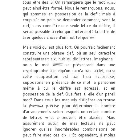
tous être des
e
. On remarquera que le mot
wise
peut ainsi être formé. Nous le remarquons, nous,
qui sommes en possession de la clef ; mais à
coup sûr on peut se demander comment, sans la
clef, sans connaître une seule lettre du chiffre, il
serait possible à celui qui a intercepté la lettre de
tirer quelque chose d’un mot tel que
iiii
.
Mais voici qui est plus fort. On pourrait facilement
construire une phrase-clef, où un seul caractère
représenterait six, huit ou dix lettres. Imaginons-
nous le mot
iiiiiiiiii
se présentant dans une
cryptographie à quelqu’un qui n’a pas la clef, ou si
cette supposition est par trop scabreuse,
supposons en présence de ce mot la personne
même à qui le chiffre est adressé, et en
possession de la clef. Que fera-t-elle d’un pareil
mot? Dans tous les manuels d’Algèbre on trouve
la
formule
précise pour déterminer le nombre
d’arrangements selon lesquels un certain nombre
de lettres
m
et
n
peuvent être placées. Mais
assurément aucun de mes lecteurs ne peut
ignorer quelles innombrables combinaisons on
peut faire avec ces dix
i
. Et cependant, à moins