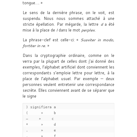
tongue…. »
Le sens de la dernière phrase, on le voit, est
suspendu. Nous nous sommes attaché à une
stricte épellation. Par mégarde, la lettre
d
a été
mise à la place de
l
dans le mot
perplex
.
La phrase-clef est celle-ci: «
Suaviter in modo,
fortiter in re.
»
Dans la cryptographie ordinaire, comme on le
verra par la plupart de celles dont j’ai donné des
exemples, l’alphabet artificiel dont conviennent les
correspondants s’emploie lettre pour lettre, à la
place de l’alphabet usuel. Par exemple — deux
personnes veulent entretenir une correspondance
secrète. Elles conviennent avant de se séparer que
le signe
 ) signifiera a

 (      »     b

 —     »     c

 *      »     d

 .      »     e

 ,      »     f
