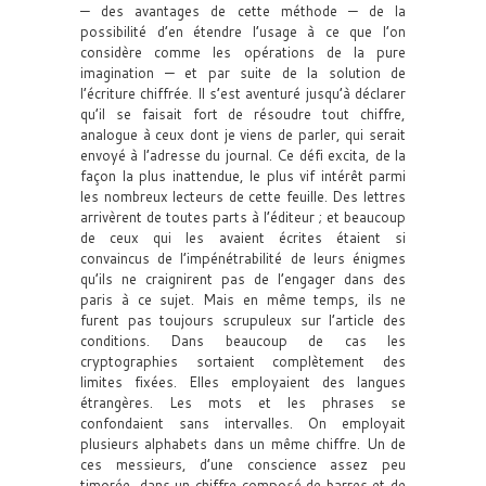
— des avantages de cette méthode — de la
possibilité d’en étendre l’usage à ce que l’on
considère comme les opérations de la pure
imagination — et par suite de la solution de
l’écriture chiffrée. Il s’est aventuré jusqu’à déclarer
qu’il se faisait fort de résoudre tout chiffre,
analogue à ceux dont je viens de parler, qui serait
envoyé à l’adresse du journal. Ce défi excita, de la
façon la plus inattendue, le plus vif intérêt parmi
les nombreux lecteurs de cette feuille. Des lettres
arrivèrent de toutes parts à l’éditeur ; et beaucoup
de ceux qui les avaient écrites étaient si
convaincus de l’impénétrabilité de leurs énigmes
qu’ils ne craignirent pas de l’engager dans des
paris à ce sujet. Mais en même temps, ils ne
furent pas toujours scrupuleux sur l’article des
conditions. Dans beaucoup de cas les
cryptographies sortaient complètement des
limites fixées. Elles employaient des langues
étrangères. Les mots et les phrases se
confondaient sans intervalles. On employait
plusieurs alphabets dans un même chiffre. Un de
ces messieurs, d’une conscience assez peu
timorée, dans un chiffre composé de barres et de