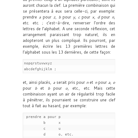
auront chacun la clef. La première combinaison qui
se présentera à eux sera celle-ci, par exemple:
prendre
a
pour
z
,
b
pour
y
,
c
pour
x
,
d
pour
n
,
etc. etc. ; c’est-à-dire, renverser l’ordre des
lettres de l’alphabet. A une seconde réflexion, cet
arrangement paraissant trop naturel, ils en
adopteront un plus compliqué. Ils pourront, par
exemple, écrire les 13 premières lettres de
l’alphabet sous les 13 dernières, de cette façon:
nopqrstuvwxyz

abcdefghijklm ;
et, ainsi placés,
a
serait pris pour
n
et
n
pour
a
,
o
pour
b
et
b
pour
o
, etc., etc. Mais cette
combinaison ayant un air de régularité trop facile
à pénétrer, ils pourraient se construire une clef
tout à fait au hasard, par exemple:
 prendre a pour p

         b      x

         c      u

         d      o, etc.