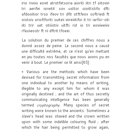
irio rivvio eovit atrotfetsoria aioriti iitri tf oitovin
tri aerifei ioreitit sov usttoi oioittstifo dfti
afdooitior trso ifeov tri dfit otftfeov softriedi ft
oistoiv oriofiforiti suiteii viireiiitifoi it tri iarfoi-siti
iiti trir uet otiiiotiv uitfti rid io tri eoviieeiiiv
rfasiieostr ft rii dftrit tfoeei.
La solution du premier de ces chiffres nous a
donné assez de peine. Le second nous a causé
une difficulté extrême, et ce n’est qu’en mettant
en jeu toutes nos facultés que nous avons pu en
venir à bout. Le premier se lit ainsi[65]:
« Various are the methods which have been
devised for transmitting secret information from
one individual to another by means of writing,
illegible to any except him for whom it was
originally destined ; and the art of thus secretly
communicating intelligence has been generally
termed
cryptography
. Many species of secret
writing were known to the ancients. Sometimes a
slave’s head was shaved and the crown written
upon with some indelible colouring fluid ; after
which the hair being permitted to grow again,