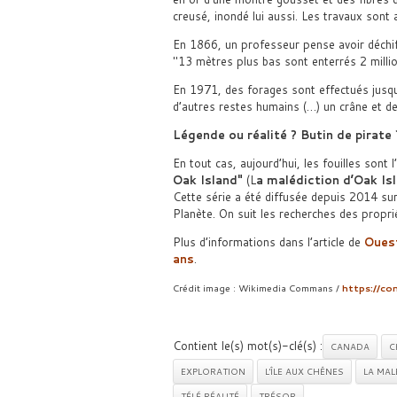
creusé, inondé lui aussi. Les travaux sont
En 1866, un professeur pense avoir déchif
13 mètres plus bas sont enterrés 2 millio
En 1971, des forages sont effectués jusq
d’autres restes humains (…) un crâne et d
Légende ou réalité ? Butin de pirate
En tout cas, aujourd’hui, les fouilles sont 
Oak Island
(L
a malédiction d’Oak Is
Cette série a été diffusée depuis 2014 sur
Planète. On suit les recherches des propriét
Plus d’informations dans l’article de
Oues
ans
.
Crédit image : Wikimedia Commans /
https://co
Contient le(s) mot(s)-clé(s) :
CANADA
C
EXPLORATION
L'ÎLE AUX CHÊNES
LA MAL
TÉLÉ RÉALITÉ
TRÉSOR