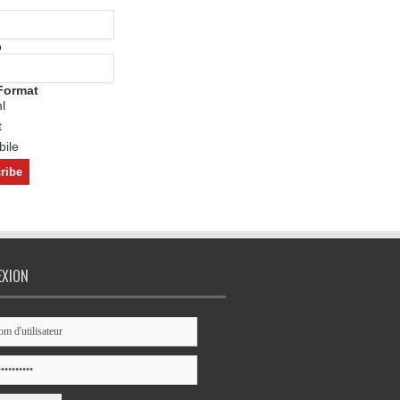
o
Format
l
t
ile
EXION