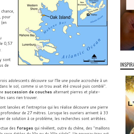
 chance,
, pour
 (en
u
de 0,57
.
y sont
INSPIR
lus de
rois adolescents découvre sur l’île une poulie accrochée à un
 dans le sol, comme si un trou avait été creusé puis comblé
.
une
succession de couches
alternant pierres et plate-
les sans rien trouver.
nt lancées et l’entreprise qui les réalise découvre une pierre
profondeur de 27 mètres. Lorsque les ouvriers arrivent à 33
uver de solution à ce problème, les recherches sont arrêtées.
fectue des
forages
qui révèlent, outre du chêne, des
maillons
e coco datées du VIe ou du VIIe siècle
. Un nouveau trou est