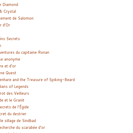
e Diamond
& Crystal
gement de Salomon
ir d’Or
ns Secrets
m
ventures du capitaine Ronan
se anonyme
re et d’or
ne Quest
enhare and the Treasure of Spiking-Beard
ians of Legends
rot des Veilleurs
de et le Granit
ecrets de l’Égide
cret du destrier
le sillage de Sindbad
recherche du scarabée d’or