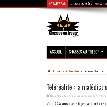
NE RATEZ PAS
Chasse au trésor Mysterios
ACCUEIL
CHASSES AU TRÉSOR
Accueil
»
Actualités
»
Téléréalité : la 
Téléréalité : la malédicti
Dans
Actualités
,
Chasseurs de trésors & Aventure
Voici
220 ans
que le légendaire
trésor
d