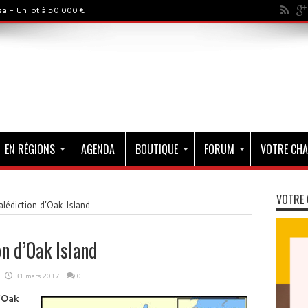
a - Un lot à 50 000 €
EN RÉGIONS
AGENDA
BOUTIQUE
FORUM
VOTRE CHA
VOTRE 
malédiction d’Oak Island
on d’Oak Island
31 mars 2017
0
’
Oak