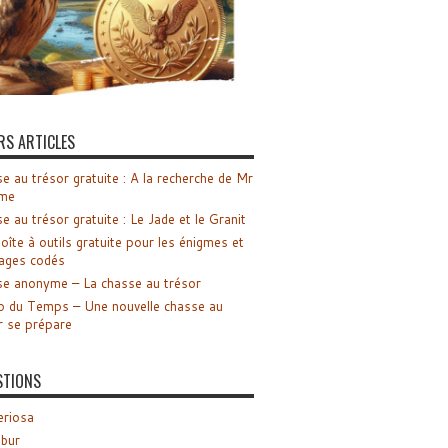
RS ARTICLES
e au trésor gratuite : A la recherche de Mr
me
e au trésor gratuite : Le Jade et le Granit
oîte à outils gratuite pour les énigmes et
ages codés
e anonyme – La chasse au trésor
o du Temps – Une nouvelle chasse au
r se prépare
STIONS
riosa
ibur