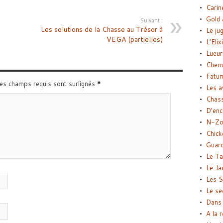
Carin
Gold 
Suivant :
Les solutions de la Chasse au Trésor à
Le ju
VEGA (partielles)
L’Elix
Lueur
Chemi
Fatu
Les champs requis sont surlignés
*
Les a
Chas
D’enc
N-Zo
Chick
Guard
Le Ta
Le Ja
Les S
Le se
Dans 
A la 