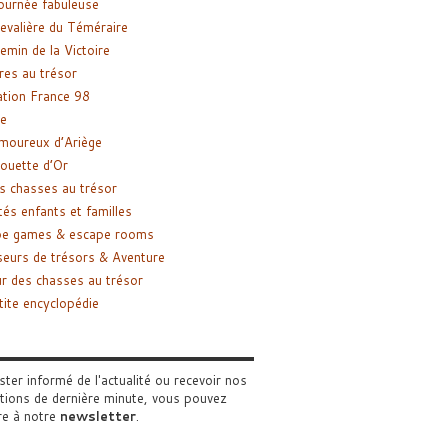
ournée fabuleuse
evalière du Téméraire
emin de la Victoire
res au trésor
tion France 98
e
moureux d’Ariège
ouette d’Or
s chasses au trésor
tés enfants et familles
pe games & escape rooms
eurs de trésors & Aventure
r des chasses au trésor
tite encyclopédie
ster informé de l'actualité ou recevoir nos
tions de dernière minute, vous pouvez
re à notre
newsletter
.