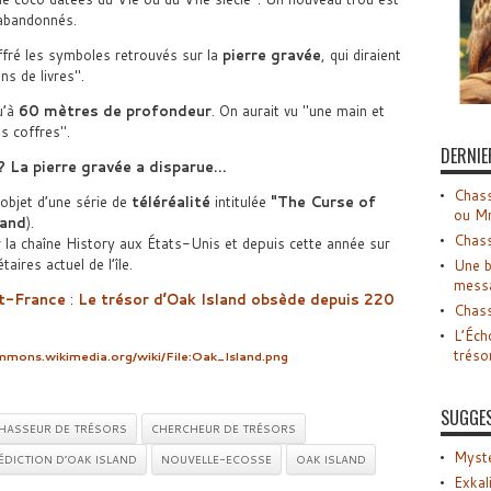
 abandonnés.
fré les symboles retrouvés sur la
pierre gravée
, qui diraient
ns de livres
.
u’à
60 mètres de profondeur
. On aurait vu
une main et
es coffres
.
DERNIE
 ? La pierre gravée a disparue…
Chass
l’objet d’une série de
téléréalité
intitulée
The Curse of
ou M
land
).
Chass
 la chaîne History aux États-Unis et depuis cette année sur
aires actuel de l’île.
Une b
mess
t-France
:
Le trésor d’Oak Island obsède depuis 220
Chass
L’Éch
tréso
mmons.wikimedia.org/wiki/File:Oak_Island.png
SUGGE
HASSEUR DE TRÉSORS
CHERCHEUR DE TRÉSORS
Myste
ÉDICTION D’OAK ISLAND
NOUVELLE-ECOSSE
OAK ISLAND
Exkal