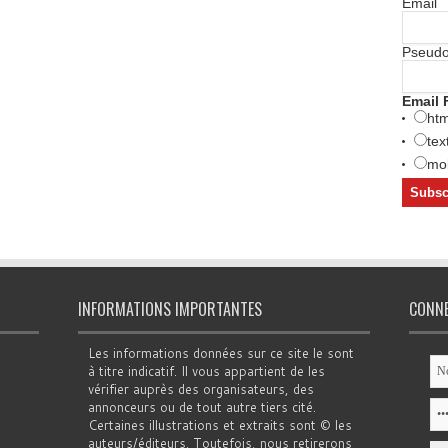
Email
Pseud
Email 
htm
tex
mob
INFORMATIONS IMPORTANTES
CONN
Les informations données sur ce site le sont
à titre indicatif. Il vous appartient de les
vérifier auprès des organisateurs, des
annonceurs ou de tout autre tiers cité.
Certaines illustrations et extraits sont © les
auteurs/éditeurs. Toutefois, nous retirerons