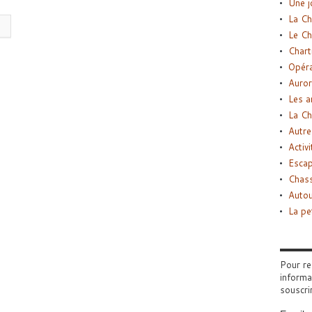
Une j
La Ch
Le Ch
Chart
Opéra
Auror
Les a
La Ch
Autre
Activi
Esca
Chass
Autou
La pe
Pour re
informa
souscri