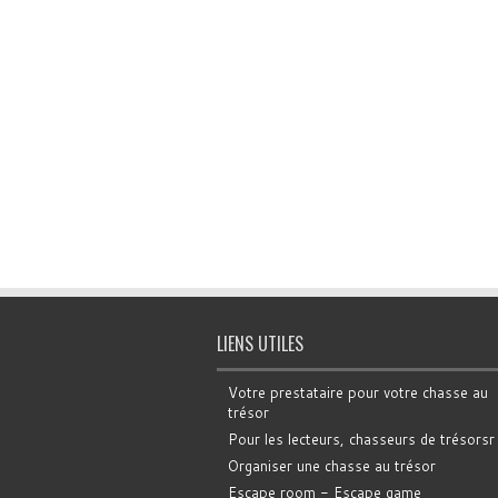
LIENS UTILES
Votre prestataire pour votre chasse au
trésor
Pour les lecteurs, chasseurs de trésorsr
Organiser une chasse au trésor
Escape room - Escape game