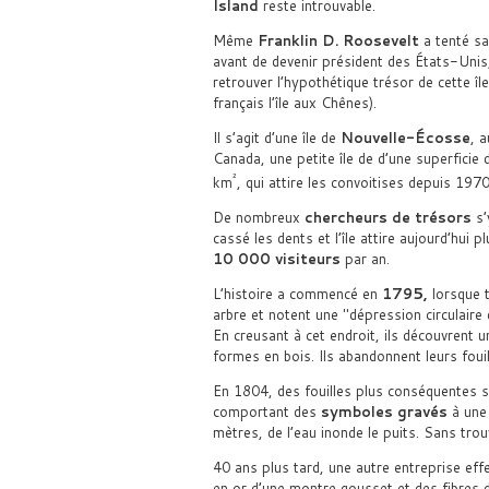
Island
reste introuvable.
Même
Franklin D. Roosevelt
a tenté sa
avant de devenir président des États-Unis
retrouver l’hypothétique trésor de cette île
français l’île aux Chênes).
Il s’agit d’une île de
Nouvelle-Écosse
, a
Canada, une petite île de d’une superficie 
²
km
, qui attire les convoitises depuis 1970
De nombreux
chercheurs de trésors
s’
cassé les dents et l’île attire aujourd’hui p
10 000 visiteurs
par an.
L’histoire a commencé en
1795,
lorsque t
arbre et notent une
dépression circulaire
En creusant à cet endroit, ils découvrent 
formes en bois. Ils abandonnent leurs fouil
En 1804, des fouilles plus conséquentes so
comportant des
symboles gravés
à une 
mètres, de l’eau inonde le puits. Sans tro
40 ans plus tard, une autre entreprise ef
en or d’une montre gousset et des fibres d