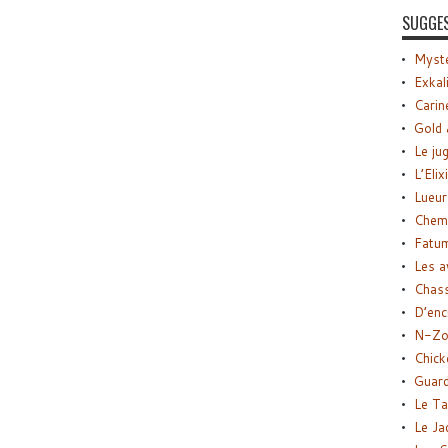
SUGGE
Myste
Exkal
Carin
Gold 
Le ju
L’Elix
Lueur
Chemi
Fatu
Les a
Chas
D’enc
N-Zo
Chick
Guard
Le Ta
Le Ja