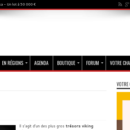
a - Un lot à 50 000 €
EN RÉGIONS
AGENDA
BOUTIQUE
FORUM
VOTRE CHA
VOTRE 
Il s’agit d’un des plus gros
trésors viking