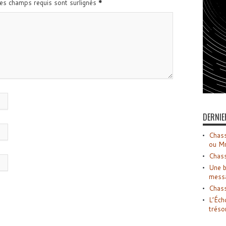
Les champs requis sont surlignés
*
DERNIE
Chass
ou M
Chass
Une b
mess
Chass
L’Éch
tréso