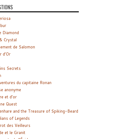
STIONS
riosa
ibur
e Diamond
& Crystal
gement de Salomon
ir d’Or
ns Secrets
m
ventures du capitaine Ronan
se anonyme
re et d’or
ne Quest
enhare and the Treasure of Spiking-Beard
ians of Legends
rot des Veilleurs
de et le Granit