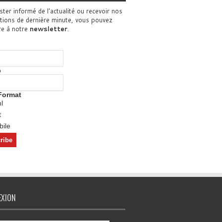
ster informé de l'actualité ou recevoir nos
tions de dernière minute, vous pouvez
re à notre
newsletter
.
o
Format
l
t
ile
EXION