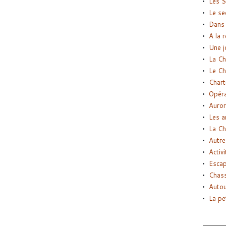
Les S
Le se
Dans 
A la 
Une j
La Ch
Le Ch
Chart
Opéra
Auror
Les a
La Ch
Autre
Activi
Esca
Chass
Autou
La pe