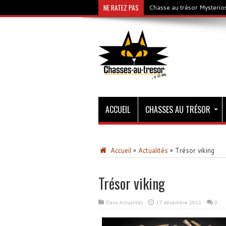
NE RATEZ PAS
Chasse au trésor Mysterios
ACCUEIL
CHASSES AU TRÉSOR
Accueil
»
Actualités
»
Trésor viking
Trésor viking
Dans
Actualités
17 décembre 2011
0