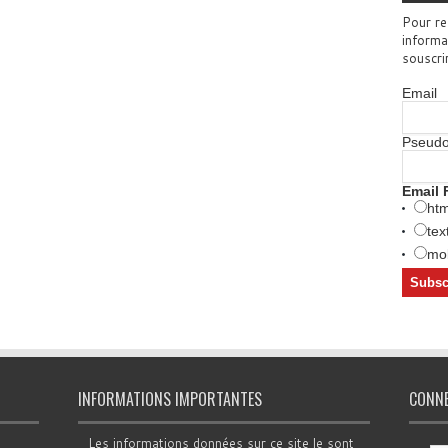
Pour re
informa
souscri
Email
Pseud
Email 
htm
tex
mob
INFORMATIONS IMPORTANTES
CONN
Les informations données sur ce site le sont