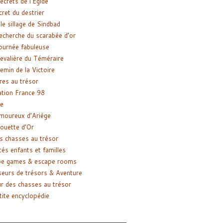
ecrets de l’Égide
cret du destrier
le sillage de Sindbad
recherche du scarabée d’or
ournée fabuleuse
evalière du Téméraire
emin de la Victoire
res au trésor
tion France 98
e
moureux d’Ariège
ouette d’Or
s chasses au trésor
tés enfants et familles
pe games & escape rooms
eurs de trésors & Aventure
r des chasses au trésor
tite encyclopédie