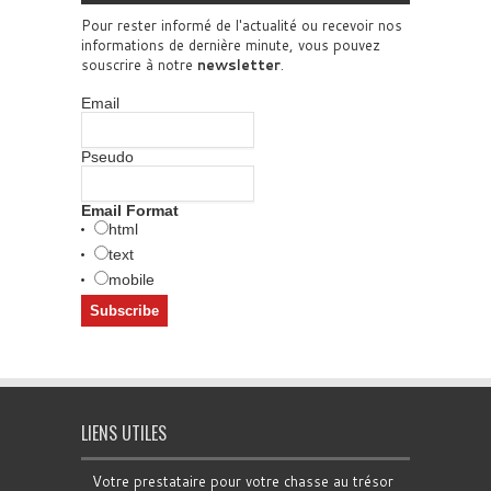
Pour rester informé de l'actualité ou recevoir nos
informations de dernière minute, vous pouvez
souscrire à notre
newsletter
.
Email
Pseudo
Email Format
html
text
mobile
LIENS UTILES
Votre prestataire pour votre chasse au trésor