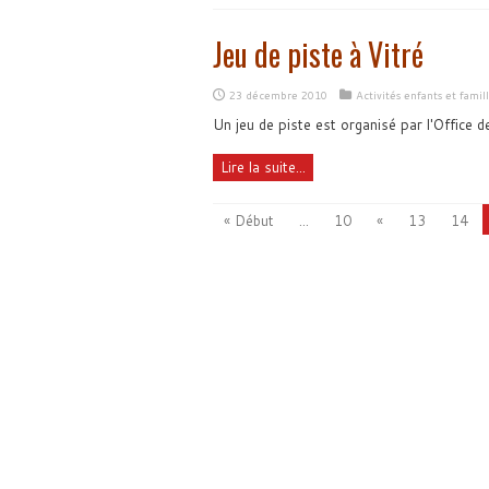
Jeu de piste à Vitré
23 décembre 2010
Activités enfants et famil
Un jeu de piste est organisé par l'Office
Lire la suite...
« Début
...
10
«
13
14