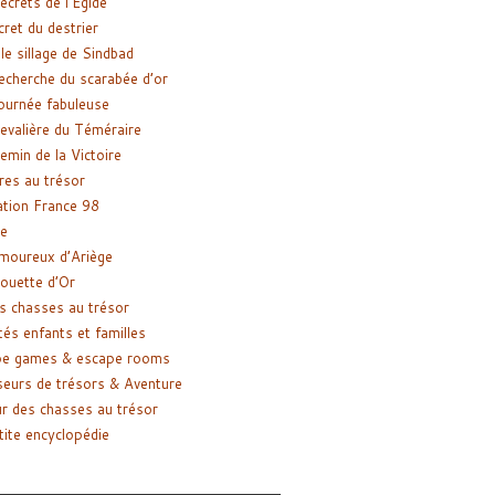
ecrets de l’Égide
cret du destrier
le sillage de Sindbad
recherche du scarabée d’or
ournée fabuleuse
evalière du Téméraire
emin de la Victoire
res au trésor
tion France 98
e
moureux d’Ariège
ouette d’Or
s chasses au trésor
tés enfants et familles
pe games & escape rooms
eurs de trésors & Aventure
r des chasses au trésor
tite encyclopédie