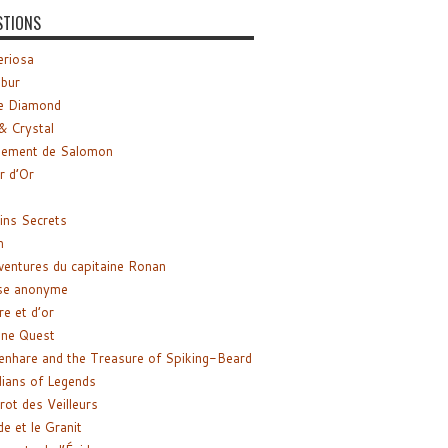
STIONS
riosa
ibur
e Diamond
& Crystal
gement de Salomon
ir d’Or
ns Secrets
m
ventures du capitaine Ronan
se anonyme
re et d’or
ne Quest
enhare and the Treasure of Spiking-Beard
ians of Legends
rot des Veilleurs
de et le Granit