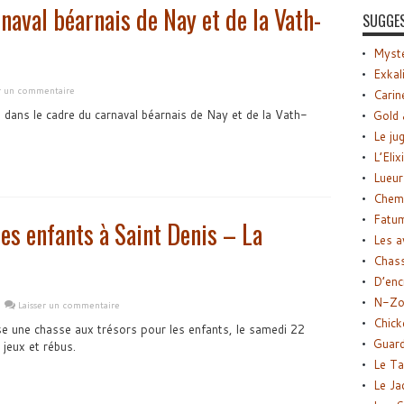
naval béarnais de Nay et de la Vath-
SUGGE
Myste
Exkal
er un commentaire
Carin
 dans le cadre du carnaval béarnais de Nay et de la Vath-
Gold 
Le ju
L’Elix
Lueur
Chemi
Fatu
es enfants à Saint Denis – La
Les a
Chas
D’enc
N-Zo
Laisser un commentaire
Chick
e une chasse aux trésors pour les enfants, le samedi 22
Guard
jeux et rébus.
Le Ta
Le Ja