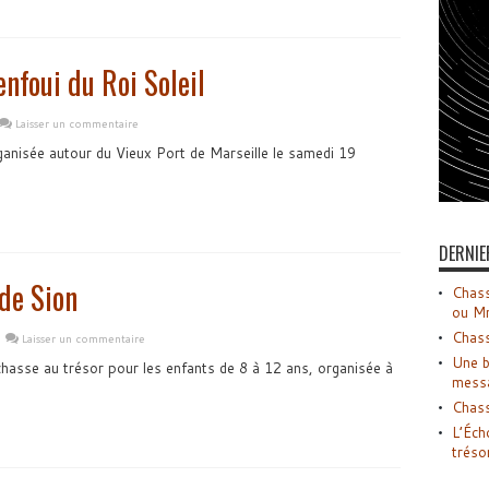
enfoui du Roi Soleil
Laisser un commentaire
anisée autour du Vieux Port de Marseille le samedi 19
DERNIE
 de Sion
Chass
ou M
Chass
Laisser un commentaire
Une b
chasse au trésor pour les enfants de 8 à 12 ans, organisée à
mess
Chass
L’Éch
tréso