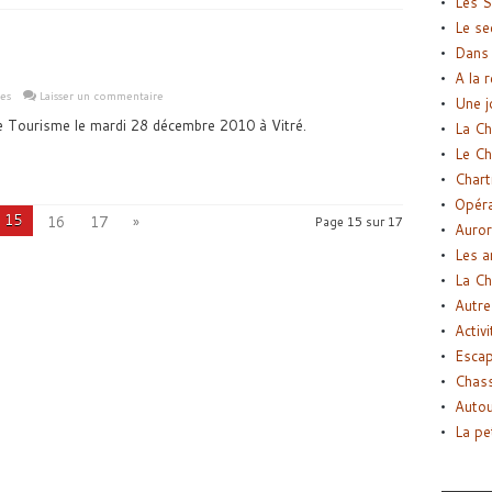
Les S
Le se
Dans 
A la 
les
Laisser un commentaire
Une j
 de Tourisme le mardi 28 décembre 2010 à Vitré.
La Ch
Le Ch
Chart
Opéra
15
16
17
»
Page 15 sur 17
Auror
Les a
La Ch
Autre
Activi
Esca
Chass
Autou
La pe