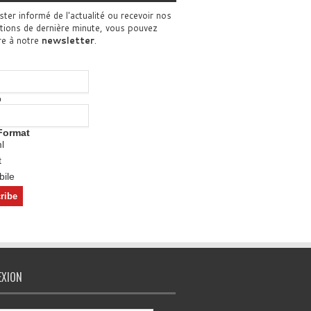
ster informé de l'actualité ou recevoir nos
tions de dernière minute, vous pouvez
re à notre
newsletter
.
o
Format
l
t
ile
EXION