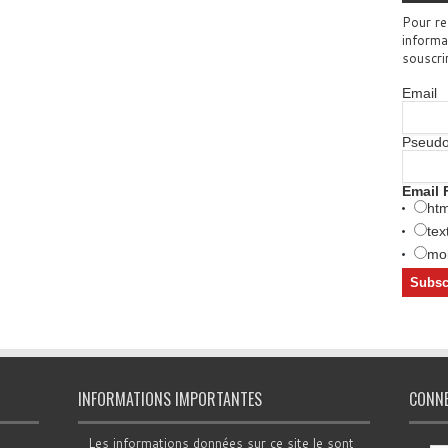
Pour re
informa
souscri
Email
Pseud
Email 
htm
tex
mob
INFORMATIONS IMPORTANTES
CONN
Les informations données sur ce site le sont