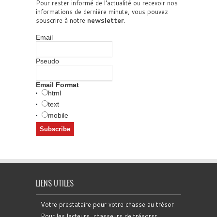
Pour rester informé de l'actualité ou recevoir nos
informations de dernière minute, vous pouvez
souscrire à notre
newsletter
.
Email
Pseudo
Email Format
html
text
mobile
LIENS UTILES
Votre prestataire pour votre chasse au trésor
Pour les lecteurs, chasseurs de trésorsr