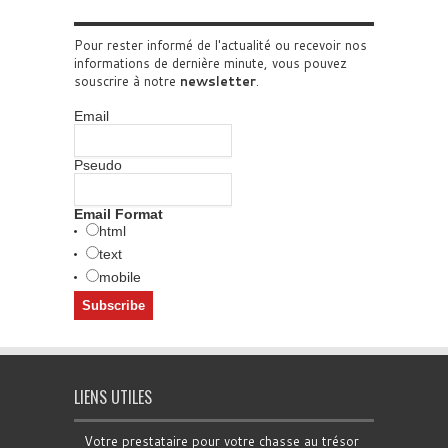
Pour rester informé de l'actualité ou recevoir nos
informations de dernière minute, vous pouvez
souscrire à notre
newsletter
.
Email
Pseudo
Email Format
html
text
mobile
LIENS UTILES
Votre prestataire pour votre chasse au trésor