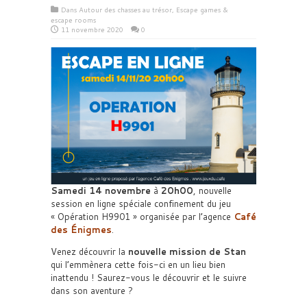
Dans
Autour des chasses au trésor
,
Escape games &
escape rooms
11 novembre 2020
0
Samedi 14 novembre
à
20h00
, nouvelle
session en ligne spéciale confinement du jeu
« Opération H9901 » organisée par l’agence
Café
des Énigmes
.
Venez découvrir la
nouvelle mission de Stan
qui l’emmènera cette fois-ci en un lieu bien
inattendu ! Saurez-vous le découvrir et le suivre
dans son aventure ?