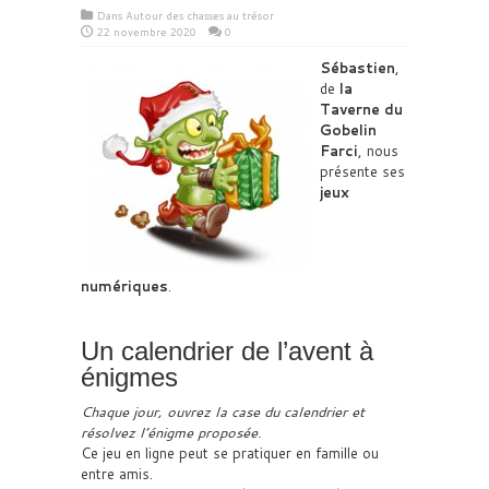
Dans
Autour des chasses au trésor
22 novembre 2020
0
Sébastien
,
de
la
Taverne du
Gobelin
Farci
, nous
présente ses
jeux
numériques
.
Un calendrier de l’avent à
énigmes
Chaque jour, ouvrez la case du calendrier et
résolvez l’énigme proposée.
Ce jeu en ligne peut se pratiquer en famille ou
entre amis.