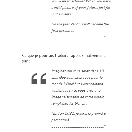
you want to achieve? When you have
a vivid picture of your future, just fill
in the blanks:
“In the year 2021, I will become the
first person to
_________________________.”
Ce que je pourrais traduire, approximativement,
par :
Imaginez qui vous serez dans 10
ans. Que souhaitez vous pour le
monde ? Quel but extraordinaire
voulez vous ? Si vous avez une
image saisissante de votre avenir,
remplissez les blancs :
“En l’an 2021, je serai la première
personne à
_________________________.”