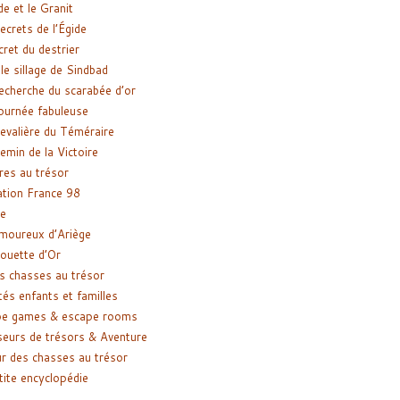
de et le Granit
ecrets de l’Égide
cret du destrier
le sillage de Sindbad
recherche du scarabée d’or
ournée fabuleuse
evalière du Téméraire
emin de la Victoire
res au trésor
tion France 98
e
moureux d’Ariège
ouette d’Or
s chasses au trésor
tés enfants et familles
pe games & escape rooms
eurs de trésors & Aventure
r des chasses au trésor
tite encyclopédie