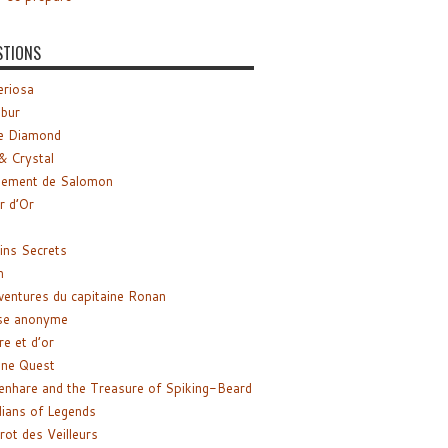
STIONS
riosa
ibur
e Diamond
& Crystal
gement de Salomon
ir d’Or
ns Secrets
m
ventures du capitaine Ronan
se anonyme
re et d’or
ne Quest
enhare and the Treasure of Spiking-Beard
ians of Legends
rot des Veilleurs