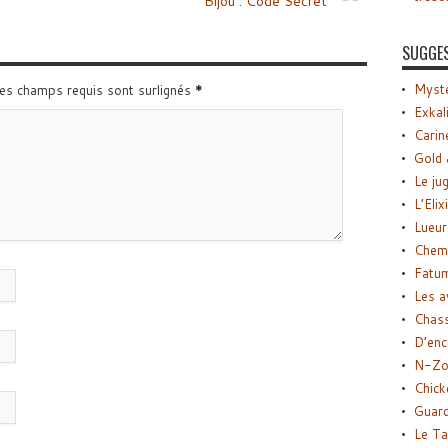
Bijou : Code Secret
SUGGE
Myste
Les champs requis sont surlignés
*
Exkal
Carin
Gold 
Le ju
L’Elix
Lueur
Chemi
Fatu
Les a
Chas
D’enc
N-Zo
Chick
Guard
Le Ta