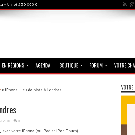
a - Un lot à 50 000 €
EN RÉGIONS
AGENDA
BOUTIQUE
FORUM
VOTRE CHA
VOTRE 
r
»
iPhone : Jeu de piste à Londres
ondres
e 2010
0
, avec votre iPhone (ou iPad et iPod Touch).