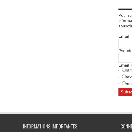
Pour re
informa
souscri
Email
Pseud
Email 
htm
tex
mob
INFORMATIONS IMPORTANTES
CONN