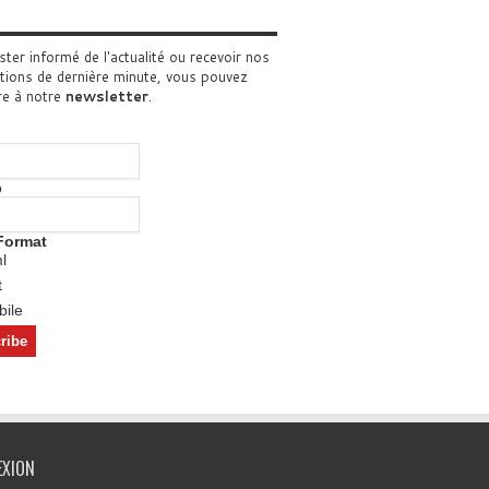
ster informé de l'actualité ou recevoir nos
tions de dernière minute, vous pouvez
re à notre
newsletter
.
o
Format
l
t
ile
EXION