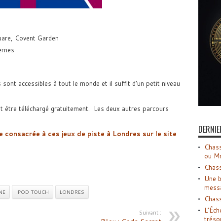
quare, Covent Garden
ernes
sont accessibles à tout le monde et il suffit d’un petit niveau
ut être téléchargé gratuitement. Les deux autres parcours
DERNIE
e consacrée à ces jeux de piste à Londres sur le site
Chass
ou M
Chass
Une b
mess
NE
IPOD TOUCH
LONDRES
Chass
L’Éch
Suivant :
tréso