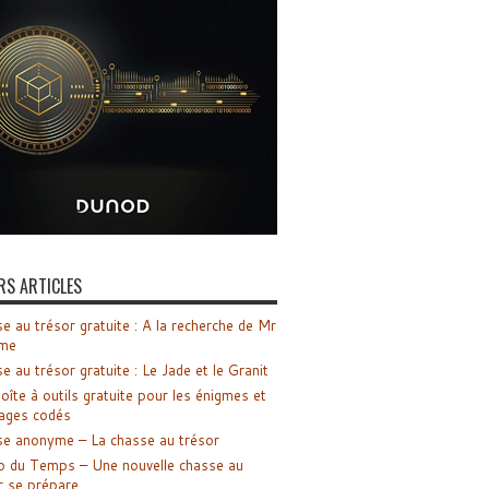
RS ARTICLES
e au trésor gratuite : A la recherche de Mr
me
e au trésor gratuite : Le Jade et le Granit
oîte à outils gratuite pour les énigmes et
ages codés
e anonyme – La chasse au trésor
o du Temps – Une nouvelle chasse au
r se prépare