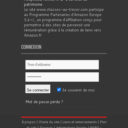
patrimoine
.
Le site www.chasses-au-tresor.com participe
au Programme Partenaires d’Amazon Europe
S.à r.l., un programme d’affiliation conçu pour
permettre à des sites de percevoir une
rémunération grâce à la création de liens vers
Amazon.fr
CONNEXION
Se souvenir de moi
Mot de passe perdu ?
À propos
|
Charte du site
|
Liens et remerciements
|
Plan
du site
|
Traceurs
|
Informations légales
|
RGPD
-