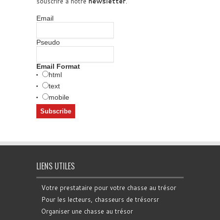
souscrire à notre
newsletter
.
Email
Pseudo
Email Format
html
text
mobile
LIENS UTILES
Votre prestataire pour votre chasse au trésor
Pour les lecteurs, chasseurs de trésorsr
Organiser une chasse au trésor