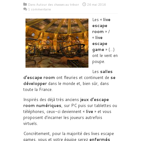
Dans
Autour des chasses au trésor
26 mai 2016
1 commentaire
Les «
live
escape
room
» /
«
live
escape
game
» (…)
ont le vent en
poupe.
Les
salles
d’escape room
ont fleuries et continuent de
se
développer
dans le monde et, bien sûr, dans
toute la France.
Inspirés des déjà très anciens
jeux d’escape
room numériques
, sur PC puis sur tablettes ou
téléphones, ceux-ci deviennent «
live
» et vous
proposent d’incarner les joueurs autrefois
virtuels.
Concrètement, pour la majorité des lives escape
games, vous et votre équipe serez
enfermés