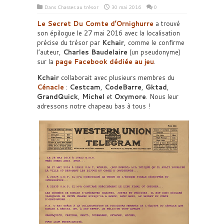
Dans
Chasses au trésor
30 mai 2016
0
Le Secret Du Comte d’Ornighurre
a trouvé
son épilogue le 27 mai 2016 avec la localisation
précise du trésor par
Kchair
, comme le confirme
l’auteur,
Charles Baudelaire
(un pseudonyme)
sur la
page Facebook dédiée au jeu
.
Kchair
collaborait avec plusieurs membres du
Cénacle
:
Cestcam
,
CodeBarre
,
Gktad
,
GrandQuick
,
Michel
et
Oxymore
. Nous leur
adressons notre chapeau bas à tous !