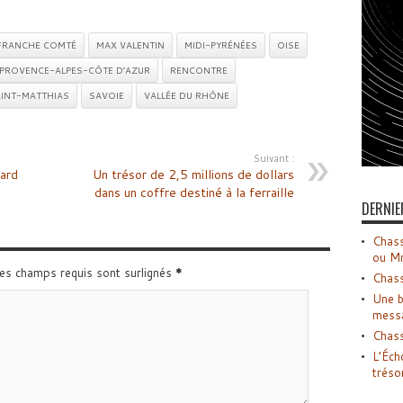
FRANCHE COMTÉ
MAX VALENTIN
MIDI-PYRÉNÉES
OISE
PROVENCE-ALPES-CÔTE D’AZUR
RENCONTRE
INT-MATTHIAS
SAVOIE
VALLÉE DU RHÔNE
Suivant :
iard
Un trésor de 2,5 millions de dollars
dans un coffre destiné à la ferraille
DERNIE
Chass
ou M
Les champs requis sont surlignés
*
Chass
Une b
mess
Chass
L’Éch
tréso