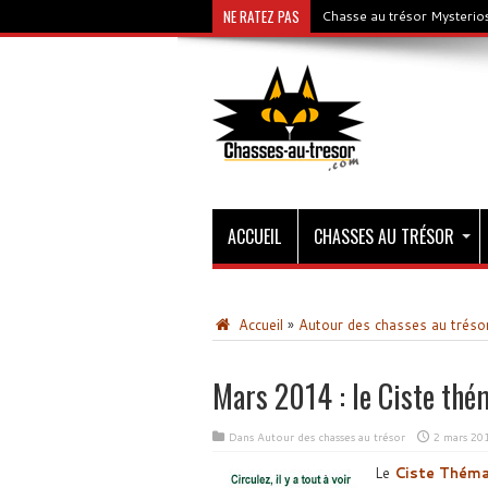
NE RATEZ PAS
Chasse au trésor Mysterios
ACCUEIL
CHASSES AU TRÉSOR
Accueil
»
Autour des chasses au tréso
Mars 2014 : le Ciste thé
Dans
Autour des chasses au trésor
2 mars 20
Le
Ciste Théma