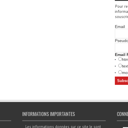
Pour re
informa
souscri
Email
Pseud
Email 
htm
tex
mob
INFORMATIONS IMPORTANTES
CONN
Les informations données sur ce site le sont