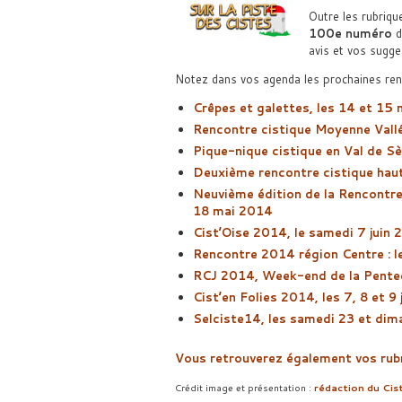
Outre les rubriqu
100e numéro
d
avis et vos sugge
Notez dans vos agenda les prochaines ren
Crêpes et galettes, les 14 et 15
Rencontre cistique Moyenne Vallé
Pique-nique cistique en Val de Sè
Deuxième rencontre cistique hau
Neuvième édition de la Rencontre 
18 mai 2014
Cist’Oise 2014, le samedi 7 juin
Rencontre 2014 région Centre : l
RCJ 2014, Week-end de la Pentec
Cist’en Folies 2014, les 7, 8 et 9
Selciste14, les samedi 23 et di
Vous retrouverez également vos rubr
Crédit image et présentation :
rédaction du Ci