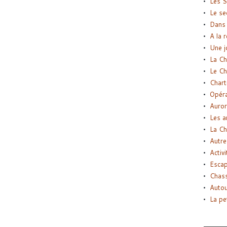
Les S
Le se
Dans 
A la 
Une j
La Ch
Le Ch
Chart
Opéra
Auror
Les a
La Ch
Autre
Activi
Esca
Chass
Autou
La pe