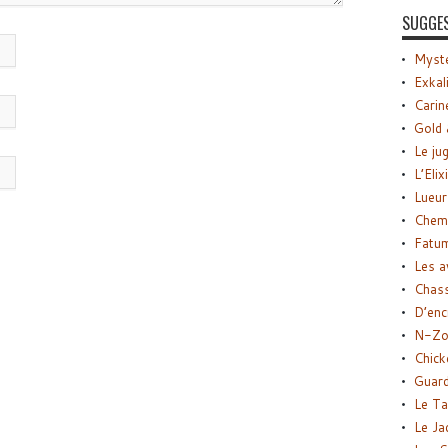
SUGGE
Myste
Exkal
Carin
Gold 
Le ju
L’Elix
Lueur
Chemi
Fatu
Les a
Chas
D’enc
N-Zo
Chick
Guard
Le Ta
Le Ja