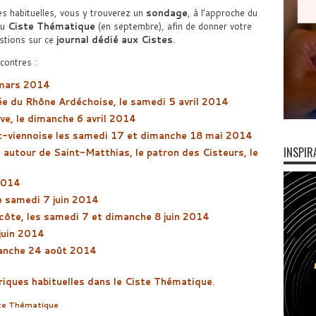
es habituelles, vous y trouverez un
sondage
, à l’approche du
u
Ciste Thématique
(en septembre), afin de donner votre
stions sur ce
journal dédié aux Cistes
.
contres :
 mars 2014
e du Rhône Ardéchoise, le samedi 5 avril 2014
ve, le dimanche 6 avril 2014
t-viennoise les samedi 17 et dimanche 18 mai 2014
INSPIR
autour de Saint-Matthias, le patron des Cisteurs, le
 2014
e samedi 7 juin 2014
ôte, les samedi 7 et dimanche 8 juin 2014
 juin 2014
manche 24 août 2014
iques habituelles dans le Ciste Thématique
.
ste Thématique