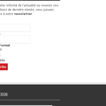
ster informé de l'actualité ou recevoir nos
tions de dernière minute, vous pouvez
re à notre
newsletter
.
o
Format
l
t
ile
EXION