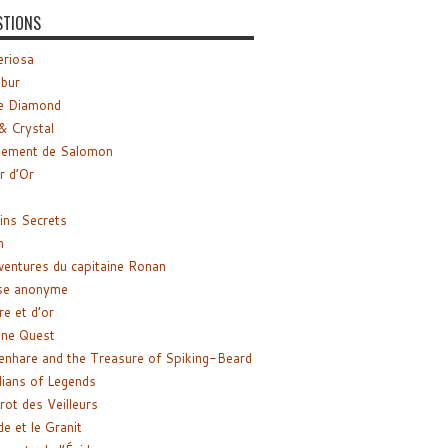
STIONS
riosa
ibur
e Diamond
& Crystal
gement de Salomon
ir d’Or
ns Secrets
m
ventures du capitaine Ronan
se anonyme
re et d’or
ne Quest
enhare and the Treasure of Spiking-Beard
ians of Legends
rot des Veilleurs
de et le Granit