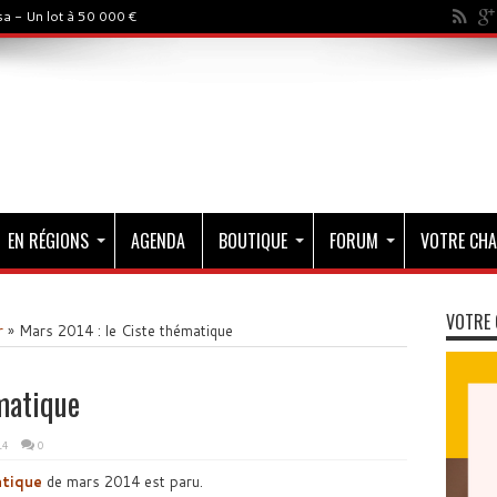
a - Un lot à 50 000 €
EN RÉGIONS
AGENDA
BOUTIQUE
FORUM
VOTRE CHA
VOTRE 
r
»
Mars 2014 : le Ciste thématique
matique
14
0
tique
de mars 2014 est paru.