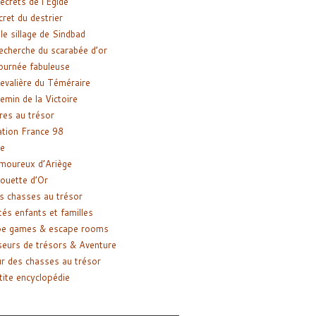
ecrets de l’Égide
cret du destrier
le sillage de Sindbad
recherche du scarabée d’or
ournée fabuleuse
evalière du Téméraire
emin de la Victoire
res au trésor
tion France 98
e
moureux d’Ariège
ouette d’Or
s chasses au trésor
tés enfants et familles
pe games & escape rooms
eurs de trésors & Aventure
r des chasses au trésor
tite encyclopédie