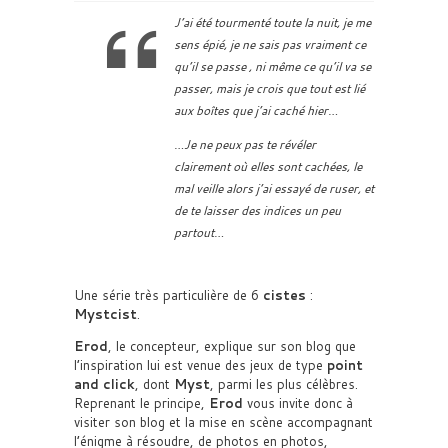
J’ai été tourmenté toute la nuit, je me
sens épié, je ne sais pas vraiment ce
qu’il se passe , ni même ce qu’il va se
passer, mais je crois que tout est lié
aux boîtes que j’ai caché hier…
…Je ne peux pas te révéler
clairement où elles sont cachées, le
mal veille alors j’ai essayé de ruser, et
de te laisser des indices un peu
partout…
Une série très particulière de 6
cistes
:
Mystcist
.
Erod
, le concepteur, explique sur son blog que
l’inspiration lui est venue des jeux de type
point
and click
, dont
Myst
, parmi les plus célèbres.
Reprenant le principe,
Erod
vous invite donc à
visiter son blog et la mise en scène accompagnant
l’énigme à résoudre, de photos en photos,