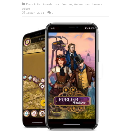
Dans
Activités enfants et familles
,
Autour des chasses au
trésor
16 avril 2021
0