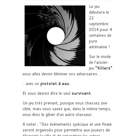
Le jeu
débutera le
22
septembre
2014 pour 4
semaines de
pure
adrénaline !
Sur le mode
de l’ancien
jeu
Killers
vous allez devoir éliminer vos adversaires…
…avec un
pistolet à eau
.
Et vous devrez être le seul
survivant
.
Un jeu très prenant, puisque vous chassez une
cible, mais vous savez que, dans le même temps,
vous êtes le gibier d’un autre chasseur.
A noter :
Des évènements spéciaux et une finale
seront organisés pour permettre aux joueurs de
découvrir la ville et de rencontrer les autres